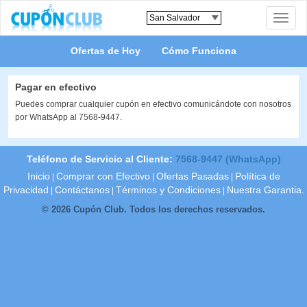
Toggle
naviga
Ofertas de Hoy
Cómo Funciona
Pagar en efectivo
Puedes comprar cualquier cupón en efectivo comunicándote con nosotros
por WhatsApp al 7568-9447.
Teléfono de Servicio al Cliente:
7568-9447 (WhatsApp)
Inicio
Comprar con Efectivo
Ofertas Pasadas
Política de
|
|
|
Privacidad
Contáctanos
Términos y Condiciones
Nuestra Garantia.
|
|
|
© 2026 Cupón Club. Todos los derechos reservados.