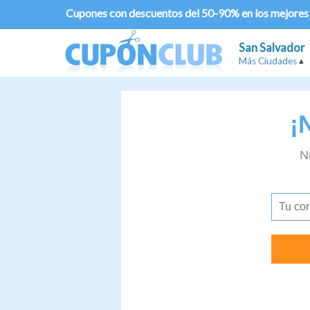
Cupones con descuentos del 50-90% en los mejores
San Salvador
Más Ciudades
¡
N