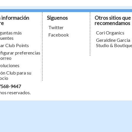
 información
Síguenos
Otros sitios que
re
recomendamos
Twitter
guntas más
Cori Organics
Facebook
cuentes
Geraldine Garcia
ar Club Points
Studio & Boutiqu
figurar preferencias
correo
oluciones
ón Club para su
ocio
7568-9447
hos reservados.