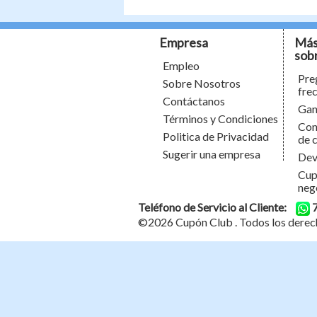
Empresa
Más
sob
Empleo
Pre
Sobre Nosotros
fre
Contáctanos
Gan
Términos y Condiciones
Con
Politica de Privacidad
de 
Sugerir una empresa
Dev
Cup
neg
Teléfono de Servicio al Cliente:
©2026
Cupón Club
. Todos los derec