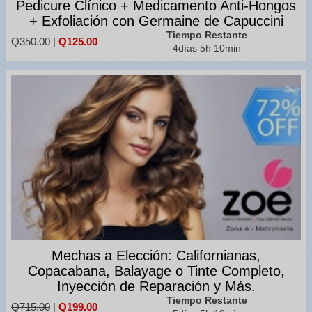
Pedicure Clínico + Medicamento Anti-Hongos
+ Exfoliación con Germaine de Capuccini
Tiempo Restante
Q350.00
|
Q125.00
4días 5h 10min
Mechas a Elección: Californianas,
Copacabana, Balayage o Tinte Completo,
Inyección de Reparación y Más.
Tiempo Restante
Q715.00
|
Q199.00