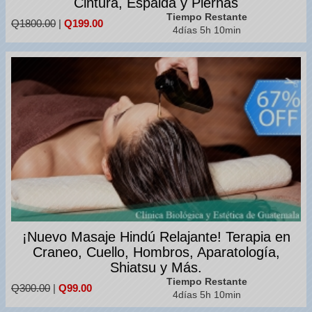
Cintura, Espalda y Piernas
Tiempo Restante
Q1800.00
|
Q199.00
4días 5h 10min
¡Nuevo Masaje Hindú Relajante! Terapia en
Craneo, Cuello, Hombros, Aparatología,
Shiatsu y Más.
Tiempo Restante
Q300.00
|
Q99.00
4días 5h 10min