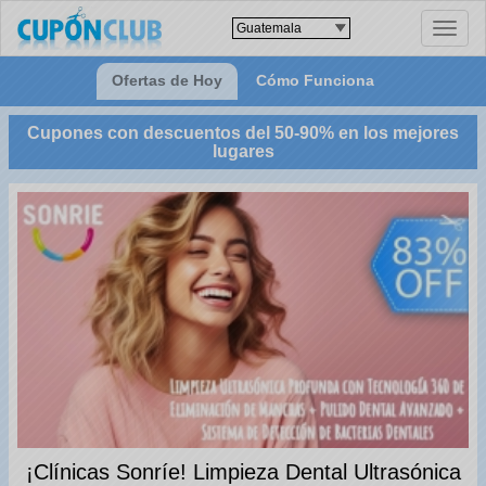
Toggle
naviga
Ofertas de Hoy
Cómo Funciona
Cupones con descuentos del 50-90% en los mejores
lugares
¡Clínicas Sonríe! Limpieza Dental Ultrasónica