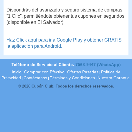
Dispondrás del avanzado y seguro sistema de compras
“1 Clic”, permitiéndote obtener tus cupones en segundos
(disponible en El Salvador)
Haz Click aquí para ir a Google Play y obtener GRATIS
la aplicación para Android.
Teléfono de Servicio al Cliente:
7568-9447 (WhatsApp)
Inicio
Comprar con Efectivo
Ofertas Pasadas
Política de
|
|
|
Privacidad
Contáctanos
Términos y Condiciones
Nuestra Garantia.
|
|
|
© 2026 Cupón Club. Todos los derechos reservados.