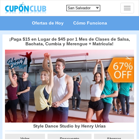
Toggle
naviga
Ofertas de Hoy
Cómo Funciona
¡Paga $15 en Lugar de $45 por 1 Mes de Clases de Salsa,
Bachata, Cumbia y Merengue + Matrícula!
Style Dance Studio by Henry Urías
Valor
Descuento
Ahorras