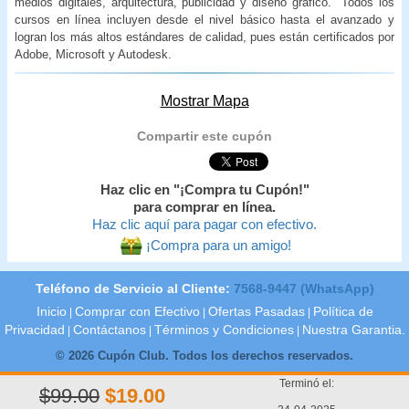
medios digitales, arquitectura, publicidad y diseño gráfico. Todos los
cursos en línea incluyen desde el nivel básico hasta el avanzado y
logran los más altos estándares de calidad, pues están certificados por
Adobe, Microsoft y Autodesk.
Mostrar Mapa
Compartir este cupón
Haz clic en "¡Compra tu Cupón!"
para comprar en línea.
Haz clic aquí para pagar con efectivo.
¡Compra para un amigo!
Teléfono de Servicio al Cliente:
7568-9447 (WhatsApp)
Inicio
Comprar con Efectivo
Ofertas Pasadas
Política de
|
|
|
Privacidad
Contáctanos
Términos y Condiciones
Nuestra Garantia.
|
|
|
© 2026 Cupón Club. Todos los derechos reservados.
Terminó el:
$99.00
$19.00