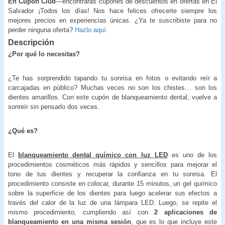
En Cupón Club
—encontrarás cupones de descuentos en ofertas en El
Salvador ¡Todos los días! Nos hace felices ofrecerte siempre los
mejores precios en experiencias únicas. ¿Ya te suscribiste para no
perder ninguna oferta?
Hazlo aquí
.
Descripción
¿Por qué lo necesitas?
¿Te has sorprendido tapando tu sonrisa en fotos o evitando reír a
carcajadas en público? Muchas veces no son los chistes… son los
dientes amarillos. Con este cupón de blanqueamiento dental, vuelve a
sonreír sin pensarlo dos veces.
¿Qué es?
El
blanqueamiento dental químico con luz LED
es uno de los
procedimientos cosméticos más rápidos y sencillos para mejorar el
tono de tus dientes y recuperar la confianza en tu sonrisa. El
procedimiento consiste en colocar, durante 15 minutos, un gel químico
sobre la superficie de los dientes para luego acelerar sus efectos a
través del calor de la luz de una lámpara LED. Luego, se repite el
mismo procedimiento, cumpliendo así con
2 aplicaciones de
blanqueamiento en una misma sesión
, que es lo que incluye este