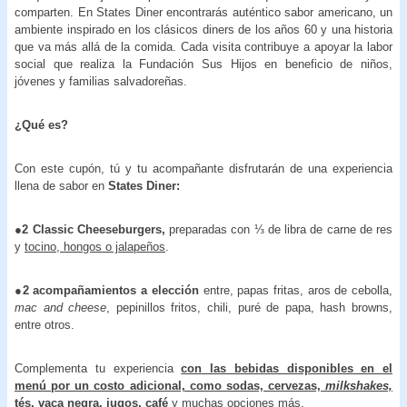
comparten. En States Diner encontrarás auténtico sabor americano, un
ambiente inspirado en los clásicos diners de los años 60 y una historia
que va más allá de la comida. Cada visita contribuye a apoyar la labor
social que realiza la Fundación Sus Hijos en beneficio de niños,
jóvenes y familias salvadoreñas.
¿Qué es?
Con este cupón, tú y tu acompañante disfrutarán de una experiencia
llena de sabor en
States Diner:
●
2 Classic Cheeseburgers,
preparadas con ⅓ de libra de carne de res
y
tocino, hongos o jalapeños
.
●
2 acompañamientos a elección
entre, papas fritas, aros de cebolla,
mac and cheese
, pepinillos fritos, chili, puré de papa, hash browns,
entre otros.
Complementa tu experiencia
con las bebidas disponibles en el
menú por un costo adicional, como sodas, cervezas,
milkshakes,
tés, vaca negra, jugos, café
y muchas opciones más.