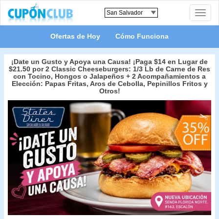
Toggle
naviga
Ofertas de Hoy
Cómo Funciona
¡Date un Gusto y Apoya una Causa! ¡Paga $14 en Lugar de
$21.50 por 2 Classic Cheeseburgers: 1/3 Lb de Carne de Res
con Tocino, Hongos o Jalapeños + 2 Acompañamientos a
Elección: Papas Fritas, Aros de Cebolla, Pepinillos Fritos y
Otros!