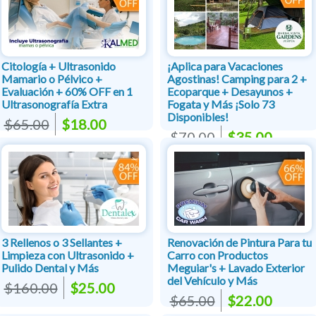
Citología + Ultrasonido
¡Aplica para Vacaciones
Mamario o Pélvico +
Agostinas! Camping para 2 +
Evaluación + 60% OFF en 1
Ecoparque + Desayunos +
Ultrasonografía Extra
Fogata y Más ¡Solo 73
Disponibles!
$65.00
$18.00
$70.00
$35.00
3 Rellenos o 3 Sellantes +
Renovación de Pintura Para tu
Limpieza con Ultrasonido +
Carro con Productos
Pulido Dental y Más
Meguiar's + Lavado Exterior
del Vehículo y Más
$160.00
$25.00
$65.00
$22.00