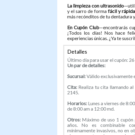
La limpieza con ultrasonido
—util
y el sarro de forma
fácil y rápid
más recónditos de tu dentadura y a
En Cupón Club
—encontrarás cup
¡Todos los días! Nos hace feli
experiencias únicas. ¿Ya te suscr
Detalles
Último día para usar el cupón: 2
Un par de detalles:
Sucursal:
Válido exclusivamente e
Cita:
Realiza tu cita llamando 
2145.
Horarios:
Lunes a viernes de 8:0
de 8:00 am a 12:00 md.
Otros:
Máximo de uso 1 cupón p
años. No es combinable con
mínimamente invasivos, no en o