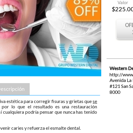
Valor
$
225.0
OF
Western De
http://www
Avenida La 
#121
San S
escripción
8000
va estética para corregir fisuras y grietas que
se
por lo que el resultado es una restauración
sí cualquiera podría pensar que nunca has tenido
enir caries y refuerza el esmalte dental.