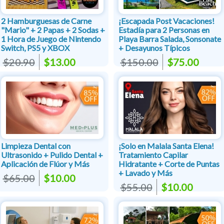
2 Hamburguesas de Carne
¡Escapada Post Vacaciones!
"Mario" + 2 Papas + 2 Sodas +
Estadía para 2 Personas en
1 Hora de Juego de Nintendo
Playa Barra Salada, Sonsonate
Switch, PS5 y XBOX
+ Desayunos Típicos
$20.90
$13.00
$150.00
$75.00
Limpieza Dental con
¡Solo en Malala Santa Elena!
Ultrasonido + Pulido Dental +
Tratamiento Capilar
Aplicación de Flúor y Más
Hidratante + Corte de Puntas
+ Lavado y Más
$65.00
$10.00
$55.00
$10.00