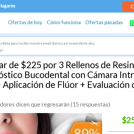
 lugares
C
Ofertas de hoy
Cómo funciona
Ofertas pasadas
ríbete para recibir nuestro email diario y así no perderte otra
a!
r de $225 por 3 Rellenos de Resina
óstico Bucodental con Cámara Intr
 Aplicación de Flúor + Evaluación 
ores dicen que regresarán (15 respuestas)
$2