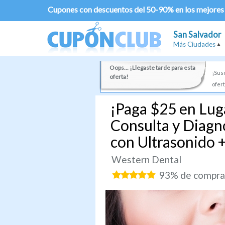
Cupones con descuentos del 50-90% en los mejores
San Salvador
Más Ciudades
Oops... ¡Llegaste tarde para esta
¡Susc
oferta!
ofert
¡Paga $25 en Luga
Consulta y Diagn
con Ultrasonido +
Western Dental
93% de comprad