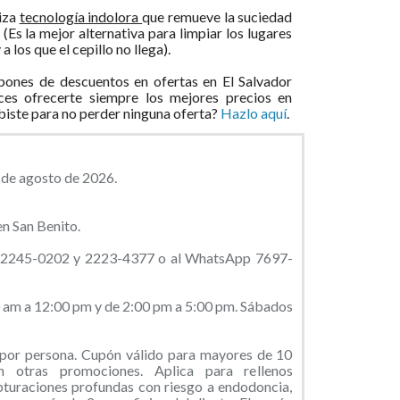
iza
tecnología indolora
que remueve la suciedad
a
(Es la mejor alternativa para limpiar los lugares
 los que el cepillo no llega).
ones de descuentos en ofertas en El Salvador
ces ofrecerte siempre los mejores precios en
ibiste para no perder ninguna oferta?
Hazlo aquí
.
6 de agosto de 2026.
n San Benito.
al 2245-0202 y 2223-4377 o al WhatsApp 7697-
0 am a 12:00 pm y de 2:00 pm a 5:00 pm. Sábados
or persona. Cupón válido para mayores de 10
 otras promociones. Aplica para rellenos
bturaciones profundas con riesgo a endodoncia,