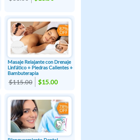
Masaje Relajante con Drenaje
Linfático + Piedras Calientes +
Bambuterapia
$115.00
$15.00
Blanqueamiento Dental