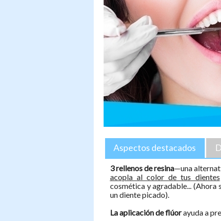
Aspectos destacados
D
3 rellenos de resina
—una alternati
acopla al color de tus dientes
cosmética y agradable... (Ahora 
un diente picado).
La aplicación de flúor
ayuda a prev