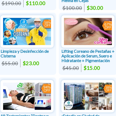
Henna en Cejas
$190.00
$110.00
$100.00
$30.00
Limpieza y Desinfección de
Lifting Coreano de Pestañas +
Cisterna
Aplicación de Serum, Suero e
Hidratante + Pigmentación
$55.00
$23.00
$45.00
$15.00
18 Tratamientos “Destruye-
¡Estadía en Ciudad de