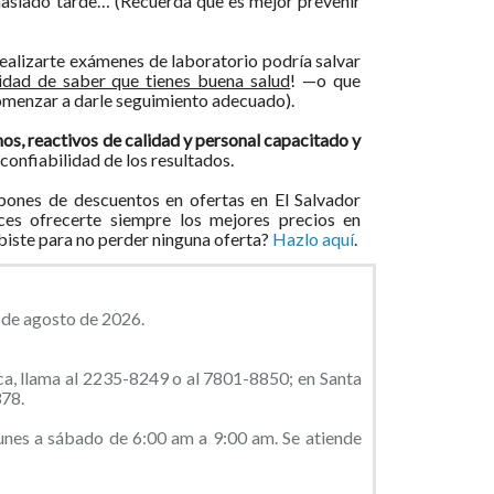
asiado tarde… (Recuerda que es mejor prevenir
realizarte exámenes de laboratorio podría salvar
lidad de saber que tienes buena salud
! —o que
omenzar a darle seguimiento adecuado).
s, reactivos de calidad y personal capacitado y
 confiabilidad de los resultados.
ones de descuentos en ofertas en El Salvador
ces ofrecerte siempre los mejores precios en
ibiste para no perder ninguna oferta?
Hazlo aquí
.
9 de agosto de 2026.
a, llama al 2235-8249 o al 7801-8850; en Santa
378.
nes a sábado de 6:00 am a 9:00 am. Se atiende