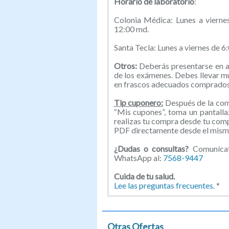
Horario de laboratorio
:
Colonia Médica: Lunes a viern
12:00 md.
Santa Tecla: Lunes a viernes de 
Otros:
Deberás presentarse en a
de los exámenes. Debes llevar m
en frascos adecuados comprados 
Tip cuponero:
Después de la comp
“Mis cupones”, toma un pantallaz
realizas tu compra desde tu com
PDF directamente desde el mismo
¿Dudas o consultas?
Comunícate
WhatsApp al:
7568-9447
Cuida de tu salud.
Lee las preguntas frecuentes.
*
Otras Ofertas