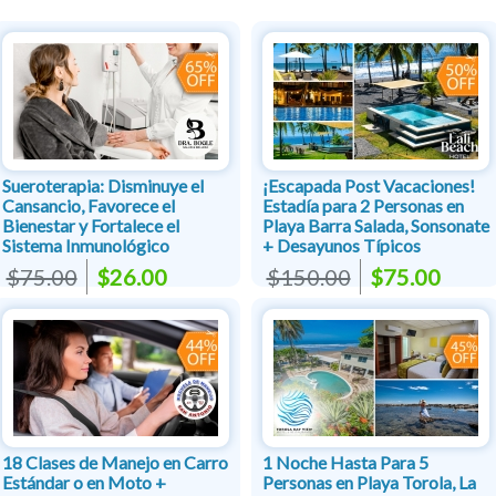
Sueroterapia: Disminuye el
¡Escapada Post Vacaciones!
Cansancio, Favorece el
Estadía para 2 Personas en
Bienestar y Fortalece el
Playa Barra Salada, Sonsonate
Sistema Inmunológico
+ Desayunos Típicos
$75.00
$26.00
$150.00
$75.00
18 Clases de Manejo en Carro
1 Noche Hasta Para 5
Estándar o en Moto +
Personas en Playa Torola, La