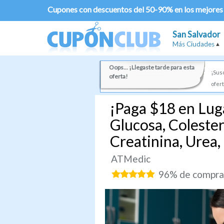
Cupones con descuentos del 50-90% en los mejores
San Salvador
Más Ciudades
Oops... ¡Llegaste tarde para esta
¡Susc
oferta!
ofert
¡Paga $18 en Lug
Glucosa, Colester
Creatinina, Urea,
ATMedic
96% de comprad