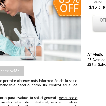
Valor
$
120.0
OF
ATMedic
25 Avenida 
SS
San Salv
escripción
e permite obtener más información de tu salud
mendable hacerlo como un control anual de
orio para evaluar tu salud general—
descubre o
 niveles altos de colesterol, azúcar u otras