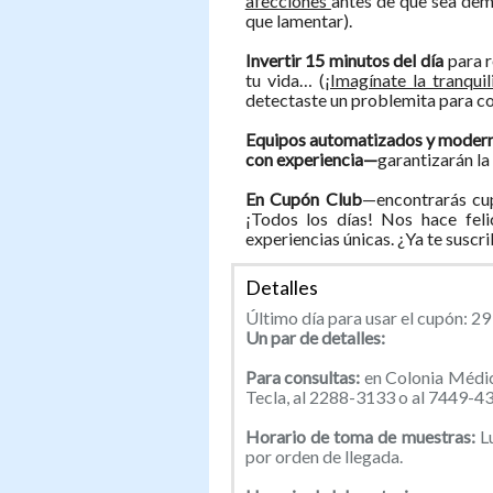
afecciones
antes de que sea dem
que lamentar).
Invertir 15 minutos del día
para 
tu vida… (
¡Imagínate la tranqui
detectaste un problemita para c
Equipos automatizados y moderno
con experiencia—
garantizarán la
En Cupón Club
—encontrarás cup
¡Todos los días! Nos hace feli
experiencias únicas. ¿Ya te suscr
Detalles
Último día para usar el cupón: 2
Un par de detalles:
Para consultas:
en Colonia Médic
Tecla, al 2288-3133 o al 7449-4
Horario de toma de muestras:
Lu
por orden de llegada.