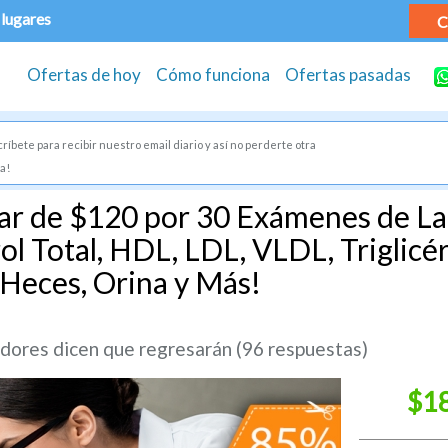
 lugares
C
Ofertas de hoy
Cómo funciona
Ofertas pasadas
ríbete para recibir nuestro email diario y así no perderte otra
a!
ar de $120 por 30 Exámenes de Lab
ol Total, HDL, LDL, VLDL, Triglicér
 Heces, Orina y Más!
ores dicen que regresarán (96 respuestas)
$1