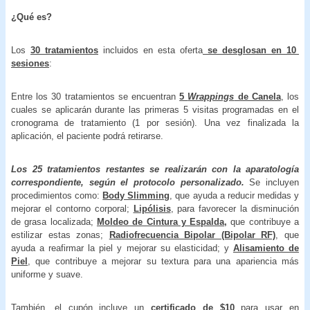
¿Qué es?
Los
30 tratamientos
incluidos en esta oferta
se desglosan en 10
sesiones
:
Entre los 30 tratamientos se encuentran
5
Wrappings
de Canela
, los
cuales se aplicarán durante las primeras 5 visitas programadas en el
cronograma de tratamiento (1 por sesión). Una vez finalizada la
aplicación, el paciente podrá retirarse.
Los 25 tratamientos restantes se realizarán con la aparatología
correspondiente, según el protocolo personalizado.
Se incluyen
procedimientos como:
Body Slimming
, que ayuda a reducir medidas y
mejorar el contorno corporal;
Lipólisis
, para favorecer la disminución
de grasa localizada;
Moldeo de Cintura y Espalda,
que contribuye a
estilizar estas zonas;
Radiofrecuencia Bipolar (Bipolar RF)
, que
ayuda a reafirmar la piel y mejorar su elasticidad; y
Alisamiento de
Piel
, que contribuye a mejorar su textura para una apariencia más
uniforme y suave.
También, el cupón incluye un
certificado de $10
para usar en