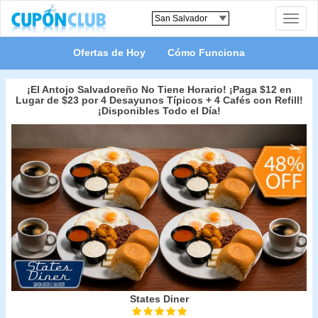
Toggle
naviga
Ofertas de Hoy
Cómo Funciona
¡El Antojo Salvadoreño No Tiene Horario! ¡Paga $12 en
Lugar de $23 por 4 Desayunos Típicos + 4 Cafés con Refill!
¡Disponibles Todo el Día!
States Diner