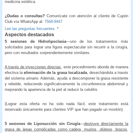
medicina estética.
¿Dudas o consultas?
Comunícate con atención al cliente de Cupón
Club vía WhatsApp al:
7568-9447
Lee las preguntas frecuentes.
*
Aspectos destacados
5 sesiones de Hidrolipoclasia
—uno de los tratamientos más
solicitados para lograr una figura espectacular sin recurrir a la cirugía,
pero con resultados sorprendentemente similares.
A través de inyecciones directas
, este procedimiento aborda de manera
efectiva la
eliminación de la grasa localizada
, desechándola a través
del sistema urinario. Además, ayuda a descomponer la grasa resistente
y rebelde, reduciendo significativamente la circunferencia abdominal y
mejorando la apariencia de la piel al reducir la celulitis.
(Lograr esta oferta no ha sido nada fácil, este tratamiento está
reservado únicamente para clientes VIP que han pagado un montón).
5 sesiones de Liposucción sin Cirugía
—
destruye directamente la
grasa de áreas complicadas como cadera, muslos, glúteos, brazos,