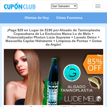
Toggle
naviga
Ofertas de Hoy
Cómo Funciona
¡Paga $29 en Lugar de $190 por Alisado de Taninoplastia
Copacabana de La Exclusiva Marca Lu de Melo +
Potencializador Photon Lizze Supreme + Lavado Detox +
Mascarilla Capilar Hidratante + Limpieza de Puntas + Gotas
de Argán!