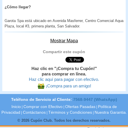
¿Cómo llegar?
Garota Spa está ubicado en Avenida Masferrer, Centro Comercial Aqua
Plaza, local #3, primera planta, San Salvador.
Mostrar Mapa
Compartir este cupón
Haz clic en "¡Compra tu Cupón!"
para comprar en línea.
Haz clic aquí para pagar con efectivo.
¡Compra para un amigo!
Teléfono de Servicio al Cliente:
7568-9447 (WhatsApp)
Inicio
Comprar con Efectivo
Ofertas Pasadas
Política de
|
|
|
Privacidad
Contáctanos
Términos y Condiciones
Nuestra Garantia.
|
|
|
© 2026 Cupón Club. Todos los derechos reservados.