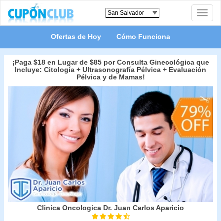
Toggle
naviga
Ofertas de Hoy
Cómo Funciona
¡Paga $18 en Lugar de $85 por Consulta Ginecológica que
Incluye: Citología + Ultrasonografía Pélvica + Evaluación
Pélvica y de Mamas!
Clinica Oncologica Dr. Juan Carlos Aparicio