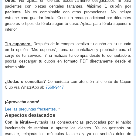
Otros:
No aplica en dientes excesivamente desgastados ni para
pacientes con piezas dentales faltantes.
Máximo 1 cupón por
paciente
. No es combinable con otras promociones. No incluye
estuche para guardar férula. Consulta recargo adicional por diferentes
grosores o tipos de férula según tu caso. Aplica para férula superior o
inferior.
Tip cuponero:
Después de la compra localiza tu cupón en tu usuario
en la opción: “Mis cupones”, toma un pantallazo y prepárate para el
canje de tu servicio. Y si realizas tu compra desde tu computadora,
podrás descargar tu cupón en formato PDF directamente desde el
mismo sitio.
¿Dudas o consultas?
Comunícate con atención al cliente de Cupón
Club vía WhatsApp al:
7568-9447
¡Aprovecha ahora!
Lee las preguntas frecuentes.
*
Aspectos destacados
Con la férula
—evitarás las consecuencias provocadas por el hábito
involuntario de rechinar o apretar los dientes. Ya no gastarás su
esmalte, relajarás los músculos faciales y ya no sentirás dolor de