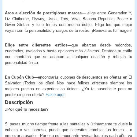
Aros a elección de prestigiosas marcas
— elige entre Generation Y,
Liz Claiborne, Flyway, Usual, Tors, Viva, Banana Republic, Peace o
Gwen Stefani y luce lentes con mucho estilo. Elige los que mejor
vayan con tu personalidad y rasgos de tu rostro. ¡Renovarás tu imagen!
Elige entre diferentes estilos—
que abarcan desde redondos,
cuadrados, ovalados y hasta opciones más clásicas. Destaca tu estilo
con monturas que se adaptan a cualquier ocasión y reflejan tu
personalidad única.
En Cupón Club
—encontrarás cupones de descuentos en ofertas en El
Salvador ¡Todos los días! Nos hace felices ofrecerte siempre los
mejores precios en experiencias únicas. ¿Ya te suscribiste para no
perder ninguna oferta?
Hazlo aquí
.
Descripción
¿Por qué lo necesitas?
Si pasas mucho tiempo frente a las pantallas y últimamente te duele la
cabeza o ves borroso, puede que necesites cambiar tus lentes… o
empezar a usarlos. Por eso es importante revisar tus ojos cada año, ya