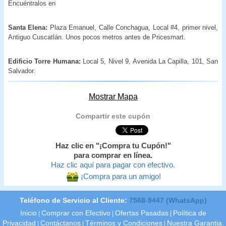
Encuéntralos en
Santa Elena:
Plaza Emanuel, Calle Conchagua, Local #4, primer nivel,
Antiguo Cuscatlán. Unos pocos metros antes de Pricesmart.
Edificio Torre Humana:
Local 5, Nivel 9, Avenida La Capilla, 101, San
Salvador.
Mostrar Mapa
Compartir este cupón
Haz clic en "¡Compra tu Cupón!"
para comprar en línea.
Haz clic aquí para pagar con efectivo.
¡Compra para un amigo!
Teléfono de Servicio al Cliente:
7568-9447 (WhatsApp)
Inicio
Comprar con Efectivo
Ofertas Pasadas
Política de
|
|
|
Privacidad
Contáctanos
Términos y Condiciones
Nuestra Garantia.
|
|
|