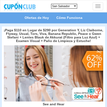
Toggle
naviga
Ofertas de Hoy
Cómo Funciona
¡Paga $110 en Lugar de $290 por Generation Y, Liz Claiborne,
Flyway, Usual, Tors, Viva, Banana Republic, Peace o Gwen
Stefani + Lentes Blauk de Akkurat (Filtro para Luz Azul) +
Examen Visual + Paño de Limpieza y Estuche!
See and Hear