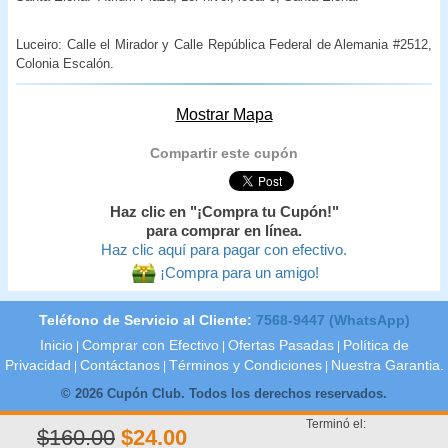
Luceiro: Calle el Mirador y Calle República Federal de Alemania #2512,
Colonia Escalón.
Mostrar Mapa
Compartir este cupón
Haz clic en "¡Compra tu Cupón!"
para comprar en línea.
Haz clic aquí para pagar con efectivo.
¡Compra para un amigo!
Teléfono de Servicio al Cliente:
7568-9447 (WhatsApp)
Inicio
Comprar con Efectivo
Ofertas Pasadas
Política de
|
|
|
Privacidad
Contáctanos
Términos y Condiciones
Nuestra Garantia.
|
|
|
© 2026 Cupón Club. Todos los derechos reservados.
Terminó el:
$160.00
$24.00