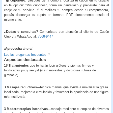
Tip cuponero:
Después de la compra localiza tu cupón en tu usuario
en la opción: “Mis cupones”, toma un pantallazo y prepárate para el
canje de tu servicio. Y si realizas tu compra desde tu computadora,
podrás descargar tu cupón en formato PDF directamente desde el
mismo sitio.
¿Dudas o consultas?
Comunícate con atención al cliente de Cupón
Club vía WhatsApp al:
7568-9447
¡Aprovecha ahora!
Lee las preguntas frecuentes.
*
Aspectos destacados
18 Tratamientos
que te harán lucir glúteos y piernas firmes y
tonificadas ¡muy sexys! (y sin molestas y dolorosas rutinas de
gimnasio).
3 Masajes reductivos—
técnica manual que ayuda a movilizar la grasa
localizada, mejorar la circulación y favorecer la apariencia de una figura
más estilizada.
3 Maderoterapias intensivas—
masaje mediante el empleo de diversos