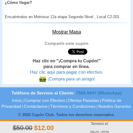
¿Cómo llegar?
Encuéntralos en Metrosur 12a etapa Segundo Nivel , Local C2-201.
Mostrar Mapa
Compartir este cupón
Haz clic en "¡Compra tu Cupón!"
para comprar en línea.
Haz clic aquí para pagar con efectivo.
¡Compra para un amigo!
Teléfono de Servicio al Cliente:
7568-9447 (WhatsApp)
Inicio
Comprar con Efectivo
Ofertas Pasadas
Política de
|
|
|
Privacidad
Contáctanos
Términos y Condiciones
Nuestra Garantia.
|
|
|
© 2026 Cupón Club. Todos los derechos reservados.
Terminó el:
$50.00
$12.00
09-01-2025