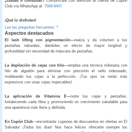
¿Dudas o consultas?
Comunícate con atención al cliente de Cupón
Club vía WhatsApp al:
7568-9447
¡Qué lo disfrutes!
Lee las preguntas frecuentes.
*
Aspectos destacados
El lash lifting con pigmentación—
realza y da volumen a tus
pestañas naturales, dándoles un efecto de mayor longitud y
profundidad sin necesidad de máscara de pestañas.
La depilación de cejas con hilo—
emplea una técnica milenaria con
hilo de algodón para eliminar con precisión el vello indeseado,
moldeando tus cejas a la perfección. ¡Tus ojos se verán más
expresivos con unas cejas impecables!
La aplicación de Vitamina E—
nutre tus cejas y pestañas,
fortaleciendo cada fibra y promoviendo un crecimiento saludable para
una apariencia más llena y definida.
En Cupón Club
—encontrarás cupones de descuentos en ofertas en El
Salvador ¡Todos los días! Nos hace felices ofrecerte siempre los