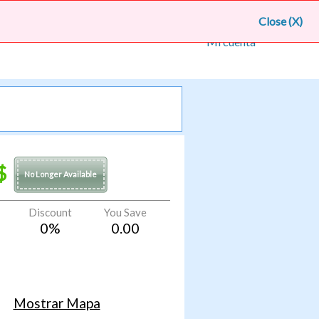
lic aquí para suscribirte a recibir nuestras ofertas
Close (X)
Mi cuenta
$
No Longer Available
Discount
You Save
0
%
0.00
Mostrar Mapa