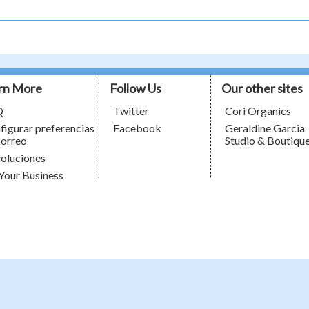
rn More
Follow Us
Our other sites
Q
Twitter
Cori Organics
figurar preferencias
Facebook
Geraldine Garcia
correo
Studio & Boutiqu
oluciones
 Your Business