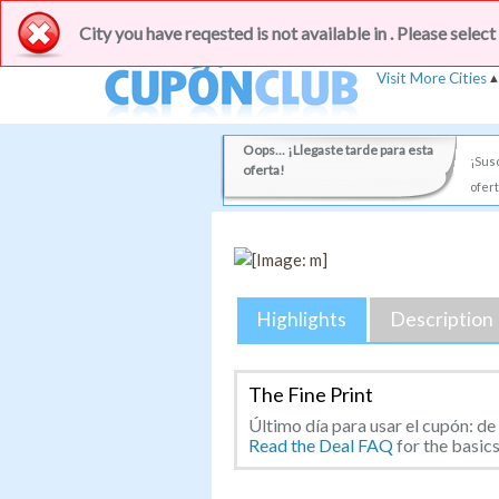
Cupones con descuentos del 50-90% en los mejores
City you have reqested is not available in . Please select
Visit More Cities
Oops... ¡Llegaste tarde para esta
¡Susc
oferta!
ofert
Highlights
Description
The Fine Print
Último día para usar el cupón: de 
Read the Deal FAQ
for the basics