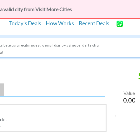
 lugares
C
 a valid city from Visit More Cities
Today's Deals
How Works
Recent Deals
ríbete para recibir nuestro email diario y así no perderte otra
a!
Value
0.00
,
de .
.