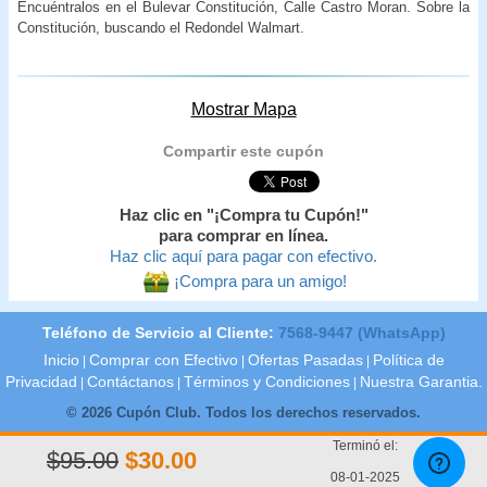
Encuéntralos en el Bulevar Constitución, Calle Castro Moran. Sobre la
Constitución, buscando el Redondel Walmart.
Mostrar Mapa
Compartir este cupón
Haz clic en "¡Compra tu Cupón!"
para comprar en línea.
Haz clic aquí para pagar con efectivo.
¡Compra para un amigo!
Teléfono de Servicio al Cliente:
7568-9447 (WhatsApp)
Inicio
Comprar con Efectivo
Ofertas Pasadas
Política de
|
|
|
Privacidad
Contáctanos
Términos y Condiciones
Nuestra Garantia.
|
|
|
© 2026 Cupón Club. Todos los derechos reservados.
Terminó el:
$95.00
$30.00
08-01-2025