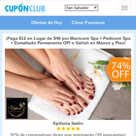
Toggle
naviga
Ofertas de Hoy
Cómo Funciona
¡Paga $12 en Lugar de $46 por Manicure Spa + Pedicure Spa
+ Esmaltado Permanente OPI o Gelish en Manos y Pies!
Epifanía Salón
92% de compradores dicen que regresarán (39 respuestas)