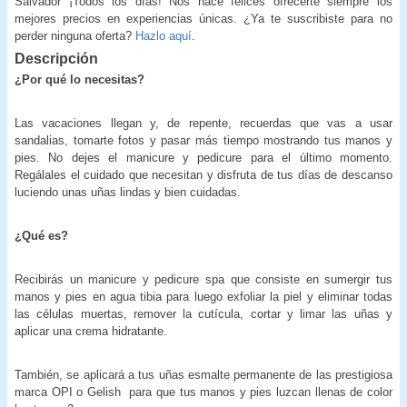
Salvador ¡Todos los días! Nos hace felices ofrecerte siempre los
mejores precios en experiencias únicas. ¿Ya te suscribiste para no
perder ninguna oferta?
Hazlo aquí
.
Descripción
¿Por qué lo necesitas?
Las vacaciones llegan y, de repente, recuerdas que vas a usar
sandalias, tomarte fotos y pasar más tiempo mostrando tus manos y
pies. No dejes el manicure y pedicure para el último momento.
Regálales el cuidado que necesitan y disfruta de tus días de descanso
luciendo unas uñas lindas y bien cuidadas.
¿Qué es?
Recibirás un manicure y pedicure spa que consiste en sumergir tus
manos y pies en agua tibia para luego exfoliar la piel y eliminar todas
las células muertas, remover la cutícula, cortar y limar las uñas y
aplicar una crema hidratante.
También, se aplicará a tus uñas esmalte permanente de las prestigiosa
marca OPI o Gelish para que tus manos y pies luzcan llenas de color