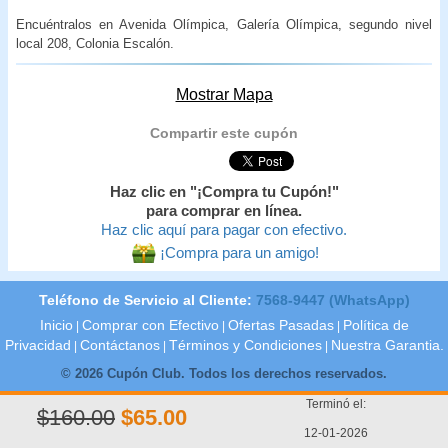
Encuéntralos en Avenida Olímpica, Galería Olímpica, segundo nivel
local 208, Colonia Escalón.
Mostrar Mapa
Compartir este cupón
Haz clic en "¡Compra tu Cupón!"
para comprar en línea.
Haz clic aquí para pagar con efectivo.
¡Compra para un amigo!
Teléfono de Servicio al Cliente:
7568-9447 (WhatsApp)
Inicio
Comprar con Efectivo
Ofertas Pasadas
Política de
|
|
|
Privacidad
Contáctanos
Términos y Condiciones
Nuestra Garantia.
|
|
|
© 2026 Cupón Club. Todos los derechos reservados.
Terminó el:
$160.00
$65.00
12-01-2026