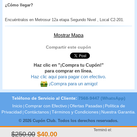
¿Cómo llegar?
Encuéntralos en Metrosur 12a etapa Segundo Nivel , Local C2-201.
Mostrar Mapa
Compartir este cupón
Haz clic en "¡Compra tu Cupón!"
para comprar en línea.
Haz clic aquí para pagar con efectivo.
¡Compra para un amigo!
Teléfono de Servicio al Cliente:
7568-9447 (WhatsApp)
Inicio
Comprar con Efectivo
Ofertas Pasadas
Política de
|
|
|
Privacidad
Contáctanos
Términos y Condiciones
Nuestra Garantia.
|
|
|
© 2026 Cupón Club. Todos los derechos reservados.
Terminó el:
$250.00
$40.00