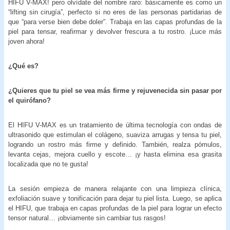
HIFU V-MAX! pero olvídate del nombre raro: básicamente es como un
“lifting sin cirugía”, perfecto si no eres de las personas partidarias de
que “para verse bien debe doler”. Trabaja en las capas profundas de la
piel para tensar, reafirmar y devolver frescura a tu rostro. ¡Luce más
joven ahora!
¿Qué es?
¿Quieres que tu piel se vea más firme y rejuvenecida sin pasar por
el quirófano?
El HIFU V-MAX es un tratamiento de última tecnología con ondas de
ultrasonido que estimulan el colágeno, suaviza arrugas y tensa tu piel,
logrando un rostro más firme y definido. También, realza pómulos,
levanta cejas, mejora cuello y escote… ¡y hasta elimina esa grasita
localizada que no te gusta!
La sesión empieza de manera relajante con una limpieza clínica,
exfoliación suave y tonificación para dejar tu piel lista. Luego, se aplica
el HIFU, que trabaja en capas profundas de la piel para lograr un efecto
tensor natural… ¡obviamente sin cambiar tus rasgos!