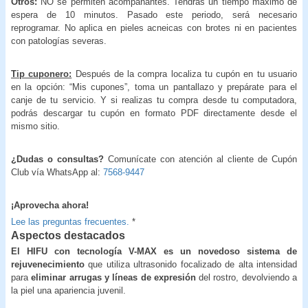
Otros:
NO se permiten acompañantes. Tendrás un tiempo máximo de
espera de 10 minutos. Pasado este periodo, será necesario
reprogramar. No aplica en pieles acneicas con brotes ni en pacientes
con patologías severas.
Tip cuponero:
Después de la compra localiza tu cupón en tu usuario
en la opción: “Mis cupones”, toma un pantallazo y prepárate para el
canje de tu servicio. Y si realizas tu compra desde tu computadora,
podrás descargar tu cupón en formato PDF directamente desde el
mismo sitio.
¿Dudas o consultas?
Comunícate con atención al cliente de Cupón
Club vía WhatsApp al:
7568-9447
¡Aprovecha ahora!
Lee las preguntas frecuentes.
*
Aspectos destacados
El HIFU con tecnología V-MAX es un novedoso sistema de
rejuvenecimiento
que utiliza ultrasonido focalizado de alta intensidad
para
eliminar arrugas y líneas de expresión
del rostro, devolviendo a
la piel una apariencia juvenil.