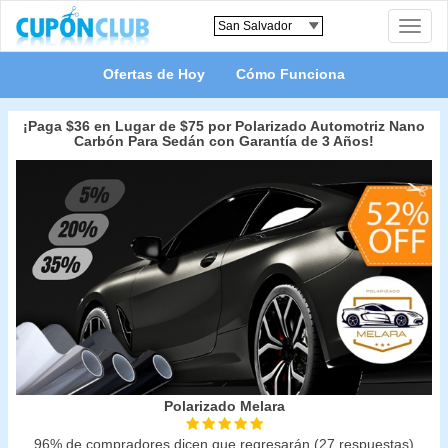
Toggle
naviga
Ofertas de Hoy
Cómo Funciona
¡Paga $36 en Lugar de $75 por Polarizado Automotriz Nano
Carbón Para Sedán con Garantía de 3 Años!
Polarizado Melara
96% de compradores dicen que regresarán (27 respuestas)