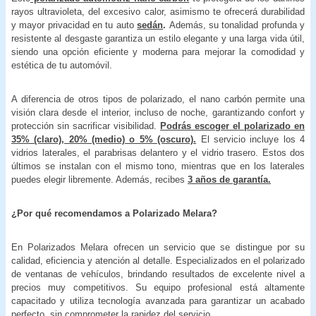
rayos ultravioleta, del excesivo calor, asimismo te ofrecerá durabilidad
y mayor privacidad en tu auto
sedán
.
Además, su tonalidad profunda y
resistente al desgaste garantiza un estilo elegante y una larga vida útil,
siendo una opción eficiente y moderna para mejorar la comodidad y
estética de tu automóvil.
A diferencia de otros tipos de polarizado, el nano carbón permite una
visión clara desde el interior, incluso de noche, garantizando confort y
protección sin sacrificar visibilidad.
Podrás escoger el polarizado en
35% (claro), 20% (medio) o 5% (oscuro).
El servicio incluye los 4
vidrios laterales, el parabrisas delantero y el vidrio trasero. Estos dos
últimos se instalan con el mismo tono, mientras que en los laterales
puedes elegir libremente. Además, recibes
3 años de garantía.
¿Por qué recomendamos a Polarizado Melara?
En Polarizados Melara ofrecen un servicio que se distingue por su
calidad, eficiencia y atención al detalle. Especializados en el polarizado
de ventanas de vehículos, brindando resultados de excelente nivel a
precios muy competitivos. Su equipo profesional está altamente
capacitado y utiliza tecnología avanzada para garantizar un acabado
perfecto, sin comprometer la rapidez del servicio.