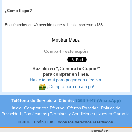
¿Cómo llegar?
Encuéntralos en 49 avenida norte y 1 calle poniente #183.
Mostrar Mapa
Compartir este cupón
Haz clic en "¡Compra tu Cupón!"
para comprar en línea.
Haz clic aquí para pagar con efectivo.
¡Compra para un amigo!
Teléfono de Servicio al Cliente:
7568-9447 (WhatsApp)
Inicio
Comprar con Efectivo
Ofertas Pasadas
Política de
|
|
|
Privacidad
Contáctanos
Términos y Condiciones
Nuestra Garantia.
|
|
|
© 2026 Cupón Club. Todos los derechos reservados.
Terminó el: