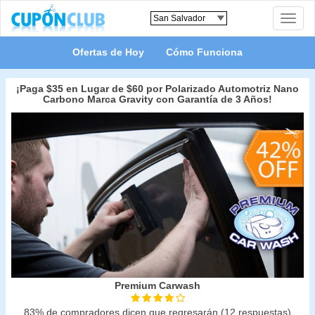
Toggle
naviga
Ofertas de Hoy
Cómo Funciona
¡Paga $35 en Lugar de $60 por Polarizado Automotriz Nano
Carbono Marca Gravity con Garantía de 3 Años!
Premium Carwash
83% de compradores dicen que regresarán (12 respuestas)