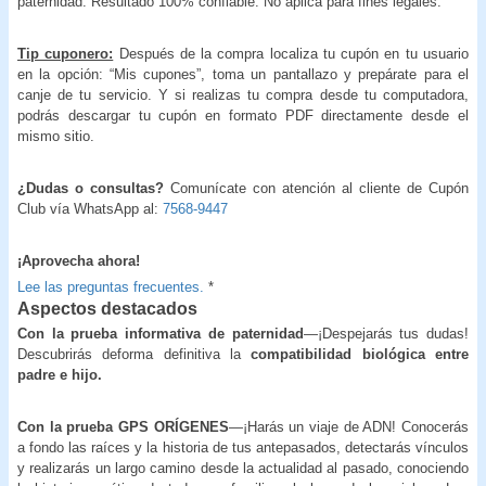
paternidad. Resultado 100% confiable. No aplica para fines legales.
Tip cuponero:
Después de la compra localiza tu cupón en tu usuario
en la opción: “Mis cupones”, toma un pantallazo y prepárate para el
canje de tu servicio. Y si realizas tu compra desde tu computadora,
podrás descargar tu cupón en formato PDF directamente desde el
mismo sitio.
¿Dudas o consultas?
Comunícate con atención al cliente de Cupón
Club vía WhatsApp al:
7568-9447
¡Aprovecha ahora!
Lee las preguntas frecuentes.
*
Aspectos destacados
Con la prueba informativa de paternidad
—¡Despejarás tus dudas!
Descubrirás deforma definitiva la
compatibilidad biológica entre
padre e hijo.
Con la prueba GPS ORÍGENES
—¡Harás un viaje de ADN! Conocerás
a fondo las raíces y la historia de tus antepasados, detectarás vínculos
y realizarás un largo camino desde la actualidad al pasado, conociendo