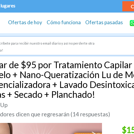
 lugares
C
Ofertas de hoy
Cómo funciona
Ofertas pasadas
ríbete para recibir nuestro email diario y así no perderte otra
a!
r de $95 por Tratamiento Capilar 
lo + Nano-Queratización Lu de Me
encializadora + Lavado Desintoxic
as + Secado + Planchado!
 Up
ores dicen que regresarán (14 respuestas)
$1