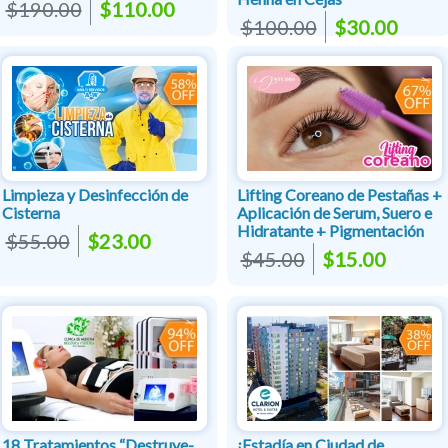
$190.00
$110.00
$100.00
$30.00
Limpieza y Desinfección de
Lifting Coreano de Pestañas +
Cisterna
Aplicación de Serum, Suero e
Hidratante + Pigmentación
$55.00
$23.00
$45.00
$15.00
18 Tratamientos “Destruye-
¡Estadía en Ciudad de