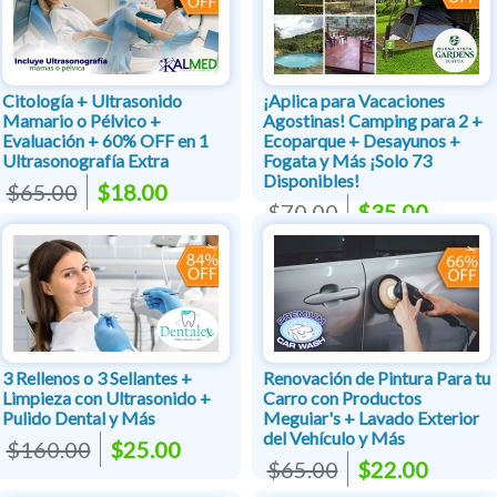
Citología + Ultrasonido
¡Aplica para Vacaciones
Mamario o Pélvico +
Agostinas! Camping para 2 +
Evaluación + 60% OFF en 1
Ecoparque + Desayunos +
Ultrasonografía Extra
Fogata y Más ¡Solo 73
Disponibles!
$65.00
$18.00
$70.00
$35.00
3 Rellenos o 3 Sellantes +
Renovación de Pintura Para tu
Limpieza con Ultrasonido +
Carro con Productos
Pulido Dental y Más
Meguiar's + Lavado Exterior
del Vehículo y Más
$160.00
$25.00
$65.00
$22.00