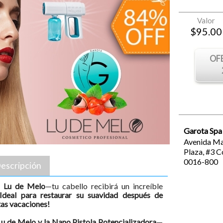
Valor
$
95.00
OF
Garota Spa
Avenida Ma
Plaza, #3
C
0016-800
escripción
á Lu de Melo
—tu cabello recibirá un increíble
¡Ideal para restaurar su suavidad después de
stas vacaciones!
u de Melo y la Nano Pistola Potencializadora
—