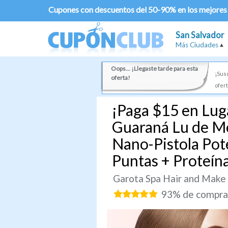
Cupones con descuentos del 50-90% en los mejores
San Salvador
Más Ciudades
Oops... ¡Llegaste tarde para esta
¡Susc
oferta!
ofert
¡Paga $15 en Luga
Guaraná Lu de Me
Nano-Pistola Pot
Puntas + Proteín
Garota Spa Hair and Make
93% de comprad