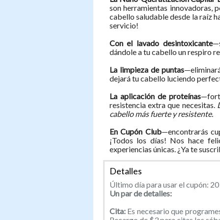
son herramientas innovadoras, p
cabello saludable desde la raíz h
servicio!
Con el lavado desintoxicante
—
dándole a tu cabello un respiro r
La limpieza de puntas
—eliminar
dejará tu cabello luciendo perfec
La aplicación de proteínas
—fort
resistencia extra que necesitas.
cabello más fuerte y resistente.
En Cupón Club
—encontrarás cup
¡Todos los días! Nos hace feli
experiencias únicas. ¿Ya te suscr
Detalles
Último día para usar el cupón: 20
Un par de detalles:
Cita:
Es necesario que programes
Recargo de $3 para citas los sáb