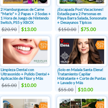
2 Hamburguesas de Carne
¡Escapada Post Vacaciones!
"Mario" + 2 Papas + 2 Sodas +
Estadía para 2 Personas en
1 Hora de Juego de Nintendo
Playa Barra Salada, Sonsonate
Switch, PS5 y XBOX
+ Desayunos Típicos
$20.90
$13.00
$150.00
$75.00
Limpieza Dental con
¡Solo en Malala Santa Elena!
Ultrasonido + Pulido Dental +
Tratamiento Capilar
Aplicación de Flúor y Más
Hidratante + Corte de Puntas
+ Lavado y Más
$65.00
$10.00
$55.00
$10.00