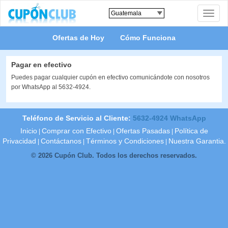
Toggle
naviga
Ofertas de Hoy
Cómo Funciona
Pagar en efectivo
Puedes pagar cualquier cupón en efectivo comunicándote con nosotros
por WhatsApp al 5632-4924.
Teléfono de Servicio al Cliente:
5632-4924 WhatsApp
Inicio
Comprar con Efectivo
Ofertas Pasadas
Política de
|
|
|
Privacidad
Contáctanos
Términos y Condiciones
Nuestra Garantia.
|
|
|
© 2026 Cupón Club. Todos los derechos reservados.