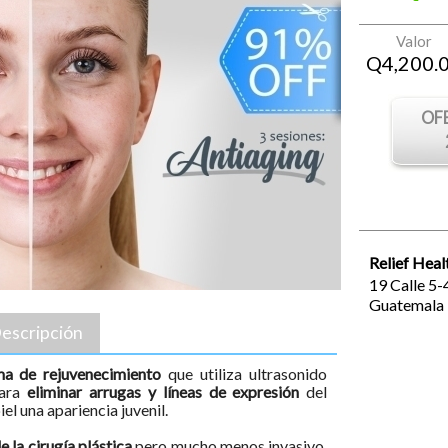
Valor
Q
4,200.
OF
Relief Heal
19 Calle 5-
Guatemala
escripción
ma de rejuvenecimiento
que utiliza ultrasonido
para
eliminar arrugas y líneas de expresión
del
iel una apariencia juvenil.
e la cirugía plástica
pero mucho menos invasivo,