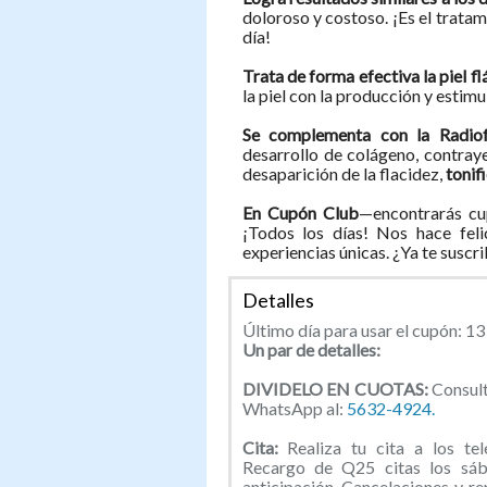
doloroso y costoso. ¡Es el tratam
día!
Trata de forma efectiva la piel fl
la piel con la producción y estimu
Se complementa con la Radiof
desarrollo de colágeno, contraye
desaparición de la flacidez,
tonif
En Cupón Club
—encontrarás cu
¡Todos los días! Nos hace feli
experiencias únicas. ¿Ya te suscr
Detalles
Último día para usar el cupón: 1
Un par de detalles:
DIVIDELO EN CUOTAS:
Consult
WhatsApp al:
5632-4924.
Cita:
Realiza tu cita a los t
Recargo de Q25 citas los sáb
anticipación. Cancelaciones y r