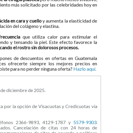
iento más solicitado por las celebridades hoy en
ácida en cara y cuello
y aumenta la elasticidad de
lación del colágeno y elastina.
recuencia
que utiliza calor para estimular el
ndo y tensando la piel. Este efecto favorece la
icando el rostro sin dolorosos procesos.
pones de descuentos en ofertas en Guatemala
ces ofrecerte siempre los mejores precios en
ibiste para no perder ninguna oferta?
Hazlo aquí.
3 de diciembre de 2025.
a por la opción de Visacuotas y Credicuotas vía
eléfonos 2366-9893, 4129-1787 y
5579-9303
.
ados. Cancelación de citas con 24 horas de
eprogramaciones de citas de acuerdo a políticas