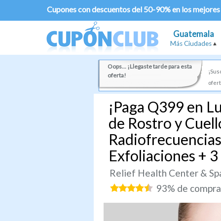
Cupones con descuentos del 50-90% en los mejores
Guatemala
Más Ciudades
Oops... ¡Llegaste tarde para esta
¡Susc
oferta!
ofert
¡Paga Q399 en Lug
de Rostro y Cuel
Radiofrecuencias 
Exfoliaciones + 3
Relief Health Center & Sp
93% de comprad