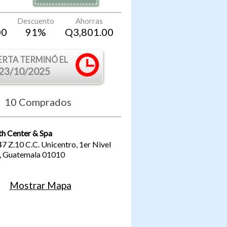
Descuento
Ahorras
00
91
%
Q
3,801.00
ERTA TERMINÓ EL
23/10/2025
10
Comprados
th Center & Spa
47 Z.10 C.C. Unicentro, 1er Nivel
,
Guatemala
01010
Mostrar Mapa