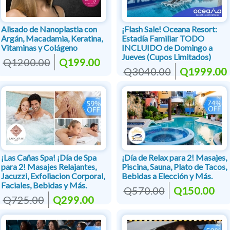
Alisado de Nanoplastia con
¡Flash Sale! Oceana Resort:
Argán, Macadamia, Keratina,
Estadía Familiar TODO
Vitaminas y Colágeno
INCLUIDO de Domingo a
Jueves (Cupos Limitados)
Q1200.00
Q199.00
Q3040.00
Q1999.00
¡Las Cañas Spa! ¡Día de Spa
¡Día de Relax para 2! Masajes,
para 2! Masajes Relajantes,
Piscina, Sauna, Plato de Tacos,
Jacuzzi, Exfoliacion Corporal,
Bebidas a Elección y Más.
Faciales, Bebidas y Más.
Q570.00
Q150.00
Q725.00
Q299.00