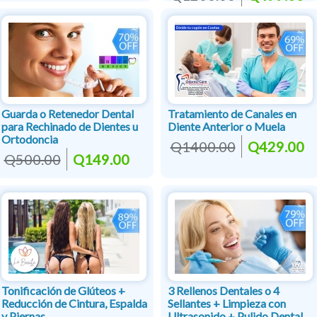
Guarda o Retenedor Dental
Tratamiento de Canales en
para Rechinado de Dientes u
Diente Anterior o Muela
Ortodoncia
Q1400.00
Q429.00
Q500.00
Q149.00
Tonificación de Glúteos +
3 Rellenos Dentales o 4
Reducción de Cintura, Espalda
Sellantes + Limpieza con
y Piernas
Ultrasonido + Pulido Dental