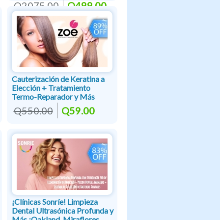
Q2075.00
Q499.00
Cauterización de Keratina a
Elección + Tratamiento
Termo-Reparador y Más
Q550.00
Q59.00
¡Clínicas Sonríe! Limpieza
Dental Ultrasónica Profunda y
Más ¡Oakland, Miraflores,