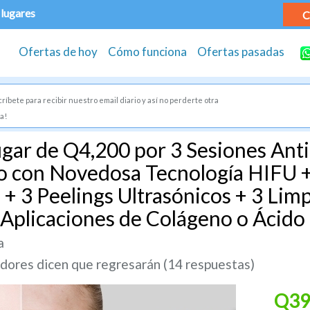
 lugares
C
Ofertas de hoy
Cómo funciona
Ofertas pasadas
ríbete para recibir nuestro email diario y así no perderte otra
a!
ar de Q4,200 por 3 Sesiones Antia
lo con Novedosa Tecnología HIFU +
+ 3 Peelings Ultrasónicos + 3 Limp
 Aplicaciones de Colágeno o Ácido
a
ores dicen que regresarán (14 respuestas)
Q39