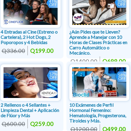
4 Entradas al Cine (Estreno o
¿Aún Pides que te Lleven?
Cartelera), 2 Hot Dogs, 2
Aprende a Manejar con 10
Poporopos y 4 Bebidas
Horas de Clases Prácticas en
Carro Automático o
Q336.00
Q199.00
Mecánico.
Q1400.00
Q699.00
2 Rellenos o 4 Sellantes +
10 Exámenes de Perfil
Limpieza Dental + Aplicación
Hormonal Femenino:
de Flúor y Más
Hematología, Progesterona,
Tiroides y Más.
Q600.00
Q259.00
Q1200.00
Q499.00