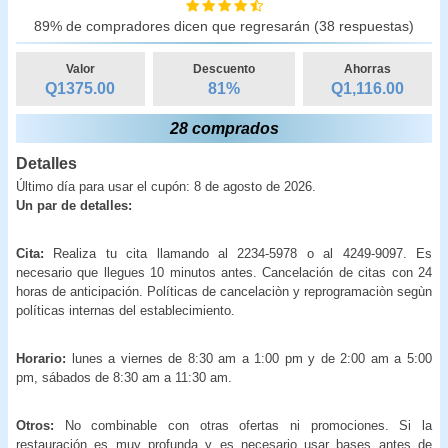
89% de compradores dicen que regresarán (38 respuestas)
Valor
Descuento
Ahorras
Q1375.00
81
%
Q
1,116.00
28 comprados
Detalles
Último día para usar el cupón: 8 de agosto de 2026.
Un par de detalles:
Cita:
Realiza tu cita llamando al 2234-5978 o al 4249-9097. Es
necesario que llegues 10 minutos antes. Cancelación de citas con 24
horas de anticipación. Políticas de cancelaciòn y reprogramaciòn segùn
políticas internas del establecimiento.
Horario:
lunes a viernes de 8:30 am a 1:00 pm y de 2:00 am a 5:00
pm, sábados de 8:30 am a 11:30 am.
Otros:
No combinable con otras ofertas ni promociones. Si la
restauración es muy profunda y es necesario usar bases antes de