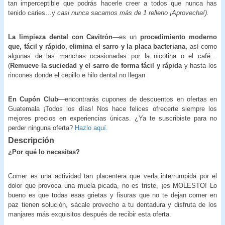
tan imperceptible que podrás hacerle creer a todos que nunca has
tenido caries…y
casi nunca sacamos más de 1 relleno ¡Aprovecha!).
La limpieza dental con Cavitrón
—es un
procedimiento moderno
que, fácil y rápido, elimina el sarro y la placa bacteriana,
así como
algunas de las manchas ocasionadas por la nicotina o el café…
(
Remueve la suciedad y el sarro de
forma fácil y rápida
y hasta los
rincones donde el cepillo e hilo dental no llegan
En Cupón Club
—encontrarás cupones de descuentos en ofertas en
Guatemala ¡Todos los días! Nos hace felices ofrecerte siempre los
mejores precios en experiencias únicas. ¿Ya te suscribiste para no
perder ninguna oferta?
Hazlo aquí.
Descripción
¿Por qué lo necesitas?
Comer es una actividad tan placentera que verla interrumpida por el
dolor que provoca una muela picada, no es triste, ¡es MOLESTO! Lo
bueno es que todas esas grietas y fisuras que no te dejan comer en
paz tienen solución, sácale provecho a tu dentadura y disfruta de los
manjares más exquisitos después de recibir esta oferta.