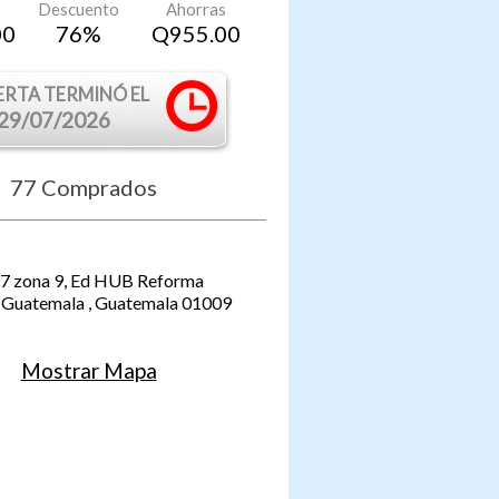
Descuento
Ahorras
00
76
%
Q
955.00
ERTA TERMINÓ EL
29/07/2026
77
Comprados
67 zona 9, Ed HUB Reforma
Guatemala
,
Guatemala
01009
Mostrar Mapa