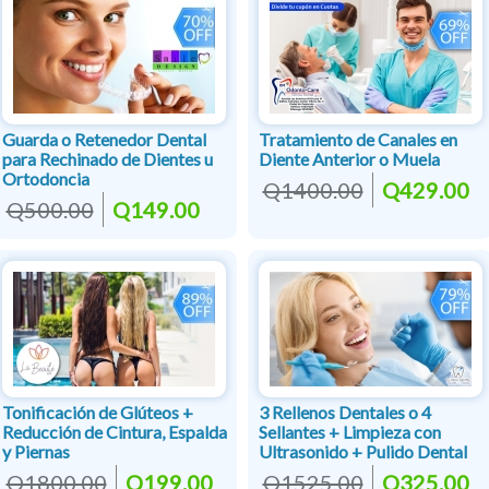
Guarda o Retenedor Dental
Tratamiento de Canales en
para Rechinado de Dientes u
Diente Anterior o Muela
Ortodoncia
Q1400.00
Q429.00
Q500.00
Q149.00
Tonificación de Glúteos +
3 Rellenos Dentales o 4
Reducción de Cintura, Espalda
Sellantes + Limpieza con
y Piernas
Ultrasonido + Pulido Dental
Q1800.00
Q199.00
Q1525.00
Q325.00