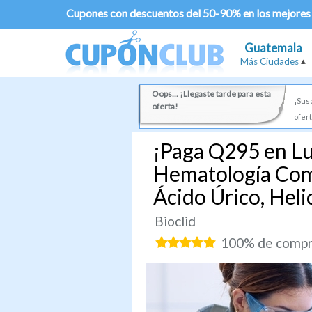
Cupones con descuentos del 50-90% en los mejores
Guatemala
Más Ciudades
Oops... ¡Llegaste tarde para esta
¡Susc
oferta!
ofert
¡Paga Q295 en Lu
Hematología Compl
Ácido Úrico, Heli
Bioclid
100% de compra