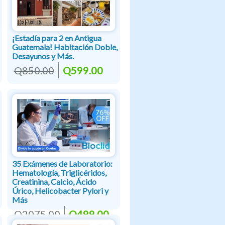
¡Estadía para 2 en Antigua
Guatemala! Habitación Doble,
Desayunos y Más.
Q850.00
Q599.00
35 Exámenes de Laboratorio:
Hematología, Triglicéridos,
Creatinina, Calcio, Ácido
Úrico, Helicobacter Pylori y
Más
Q2075.00
Q499.00