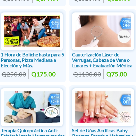
1 Hora de Boliche hasta para 5
Cauterización Láser de
Personas, Pizza Mediana a
Verrugas, Cabeza de Vena o
Elección y Más.
Lunares + Evaluación Médica
Q290.00
Q175.00
Q1100.00
Q75.00
Terapia Quiropráctica Anti-
Set de Uñas Acrílicas Baby
Estrés: Masaje Neuromuscular
Boomer, French o Naturales +