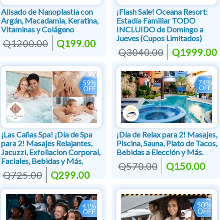
Alisado de Nanoplastia con
¡Flash Sale! Oceana Resort:
Argán, Macadamia, Keratina,
Estadía Familiar TODO
Vitaminas y Colágeno
INCLUIDO de Domingo a
Jueves (Cupos Limitados)
Q1200.00
Q199.00
Q3040.00
Q1999.00
¡Las Cañas Spa! ¡Día de Spa
¡Día de Relax para 2! Masajes,
para 2! Masajes Relajantes,
Piscina, Sauna, Plato de Tacos,
Jacuzzi, Exfoliacion Corporal,
Bebidas a Elección y Más.
Faciales, Bebidas y Más.
Q570.00
Q150.00
Q725.00
Q299.00