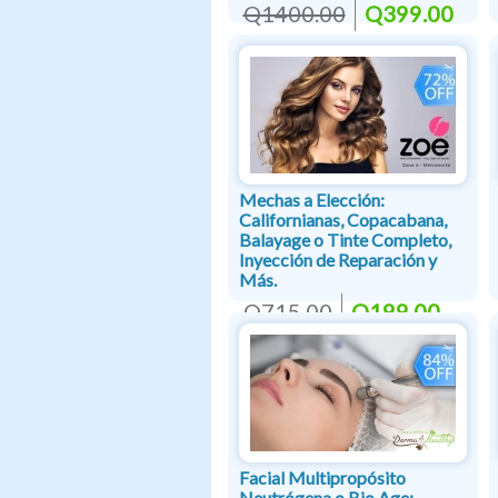
Q1400.00
Q399.00
Mechas a Elección:
Californianas, Copacabana,
Balayage o Tinte Completo,
Inyección de Reparación y
Más.
Q715.00
Q199.00
Facial Multipropósito
Neutrógena o Bio Age: