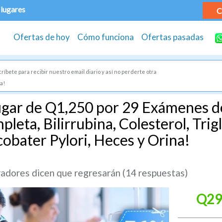
 lugares
C
Ofertas de hoy
Cómo funciona
Ofertas pasadas
ríbete para recibir nuestro email diario y así no perderte otra
a!
gar de Q1,250 por 29 Exámenes de
eta, Bilirrubina, Colesterol, Trigl
cobater Pylori, Heces y Orina!
dores dicen que regresarán (14 respuestas)
Q29