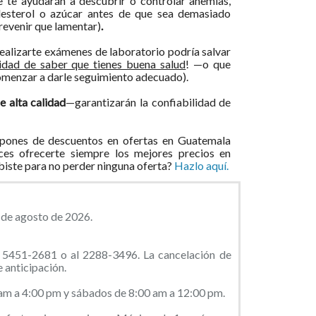
e te ayudarán a descubrir o controlar anemias,
colesterol o azúcar antes de que sea demasiado
revenir que lamentar)
.
ealizarte exámenes de laboratorio podría salvar
lidad de saber que tienes buena salud
! —o que
omenzar a darle seguimiento adecuado).
 alta calidad
—garantizarán la confiabilidad de
pones de descuentos en ofertas en Guatemala
ces ofrecerte siempre los mejores precios en
ibiste para no perder ninguna oferta?
Hazlo aquí.
5 de agosto de 2026.
l 5451-2681 o al 2288-3496. La cancelación de
 anticipación.
 am a 4:00 pm y sábados de 8:00 am a 12:00 pm.