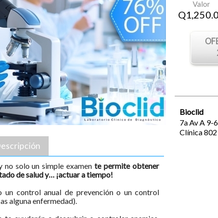
Valor
Q
1,250.
OF
Bioclid
7a Av A 9-
Clínica 802
escripción
 y no solo un simple examen
te permite obtener
tado de salud y… ¡actuar a tiempo!
 un control anual de prevención o un control
cas alguna enfermedad).