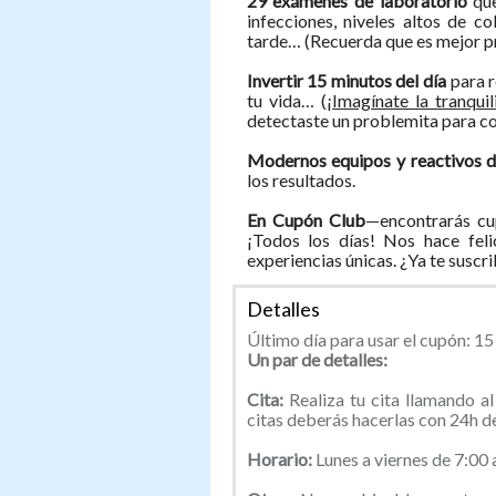
29 exámenes de laboratorio
qu
infecciones, niveles altos de 
tarde… (Recuerda que es mejor p
Invertir 15 minutos del día
para r
tu vida… (
¡Imagínate la tranqui
detectaste un problemita para c
Modernos equipos y reactivos de
los resultados.
En Cupón Club
—encontrarás cu
¡Todos los días! Nos hace feli
experiencias únicas. ¿Ya te suscr
Detalles
Último día para usar el cupón: 1
Un par de detalles:
Cita:
Realiza tu cita llamando a
citas deberás hacerlas con 24h de
Horario:
Lunes a viernes de 7:00