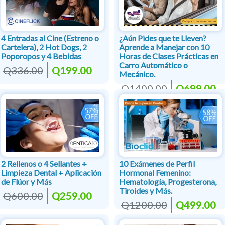
4 Entradas al Cine (Estreno o
¿Aún Pides que te Lleven?
Cartelera), 2 Hot Dogs, 2
Aprende a Manejar con 10
Poporopos y 4 Bebidas
Horas de Clases Prácticas en
Carro Automático o
Q336.00
Q199.00
Mecánico.
Q1400.00
Q699.00
2 Rellenos o 4 Sellantes +
10 Exámenes de Perfil
Limpieza Dental + Aplicación
Hormonal Femenino:
de Flúor y Más
Hematología, Progesterona,
Tiroides y Más.
Q600.00
Q259.00
Q1200.00
Q499.00