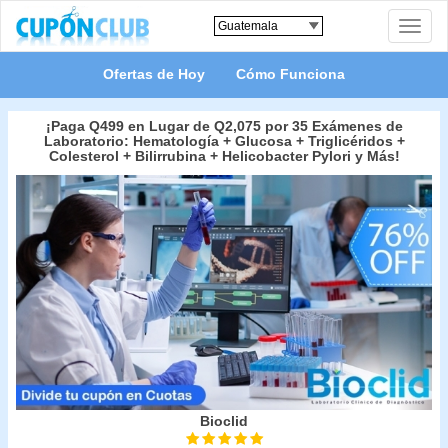
Toggle
naviga
Ofertas de Hoy
Cómo Funciona
¡Paga Q499 en Lugar de Q2,075 por 35 Exámenes de
Laboratorio: Hematología + Glucosa + Triglicéridos +
Colesterol + Bilirrubina + Helicobacter Pylori y Más!
Bioclid