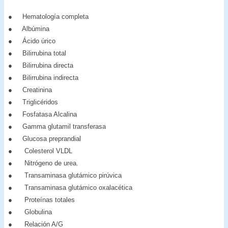
● Hematología completa
● Albúmina
● Ácido úrico
● Bilirrubina total
● Bilirrubina directa
● Bilirrubina indirecta
● Creatinina
● Triglicéridos
● Fosfatasa Alcalina
● Gamma glutamil transferasa
● Glucosa preprandial
● Colesterol VLDL
● Nitrógeno de urea.
● Transaminasa glutámico pirúvica
● Transaminasa glutámico oxalacética
● Proteínas totales
● Globulina
● Relación A/G