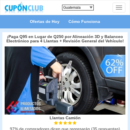
Toggle
naviga
Ofertas de Hoy
Cómo Funciona
¡Paga Q95 en Lugar de Q250 por Alineación 3D y Balanceo
Electrónico para 4 Llantas + Revisión General del Vehículo!
Llantas Camión
97% de compradores dicen que regresarán (35 respuestas)