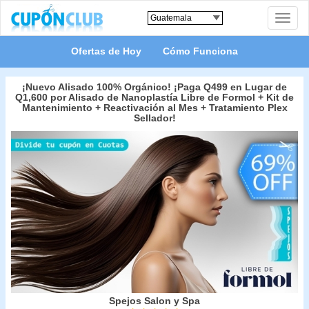
Toggle
naviga
Ofertas de Hoy
Cómo Funciona
¡Nuevo Alisado 100% Orgánico! ¡Paga Q499 en Lugar de
Q1,600 por Alisado de Nanoplastía Libre de Formol + Kit de
Mantenimiento + Reactivación al Mes + Tratamiento Plex
Sellador!
Spejos Salon y Spa