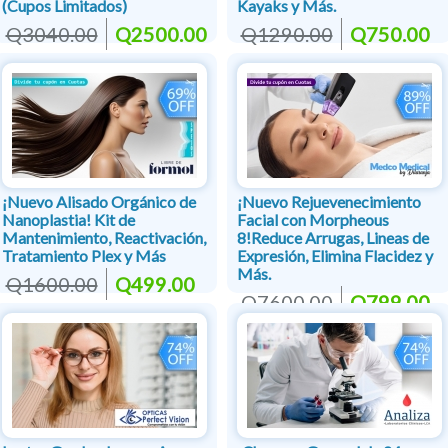
(Cupos Limitados)
Kayaks y Más.
Q3040.00
Q2500.00
Q1290.00
Q750.00
¡Nuevo Alisado Orgánico de
¡Nuevo Rejuevenecimiento
Nanoplastia! Kit de
Facial con Morpheous
Mantenimiento, Reactivación,
8!Reduce Arrugas, Lineas de
Tratamiento Plex y Más
Expresión, Elimina Flacidez y
Más.
Q1600.00
Q499.00
Q7600.00
Q799.00