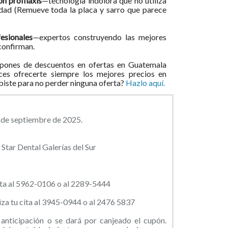
on profilaxis
—tecnología indolora que no utiliza
lidad (Remueve toda la placa y sarro que parece
esionales
—expertos construyendo las mejores
 confirman.
pones de descuentos en ofertas en Guatemala
ces ofrecerte siempre los mejores precios en
ibiste para no perder ninguna oferta?
Hazlo aquí.
0 de septiembre de 2025.
Star Dental Galerías del Sur
ta al
5962-0106 o al 2289-5444
za tu cita al 3945-0944 o al 2476 5837
anticipación o se dará por canjeado el cupón.