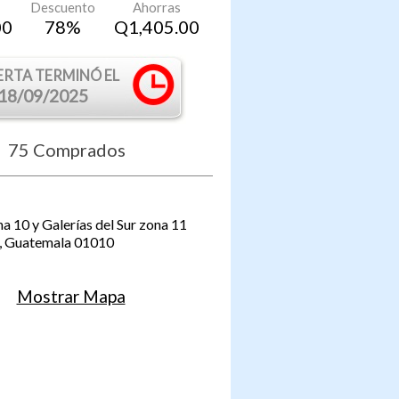
Descuento
Ahorras
00
78
%
Q
1,405.00
ERTA TERMINÓ EL
18/09/2025
75
Comprados
a 10 y Galerías del Sur zona 11
,
Guatemala
01010
Mostrar Mapa