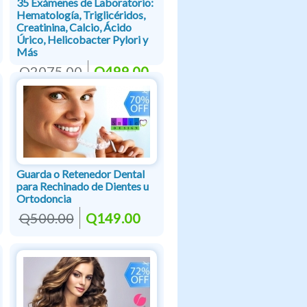
35 Exámenes de Laboratorio:
Hematología, Triglicéridos,
Creatinina, Calcio, Ácido
Úrico, Helicobacter Pylori y
Más
Q2075.00
Q499.00
Guarda o Retenedor Dental
para Rechinado de Dientes u
Ortodoncia
Q500.00
Q149.00