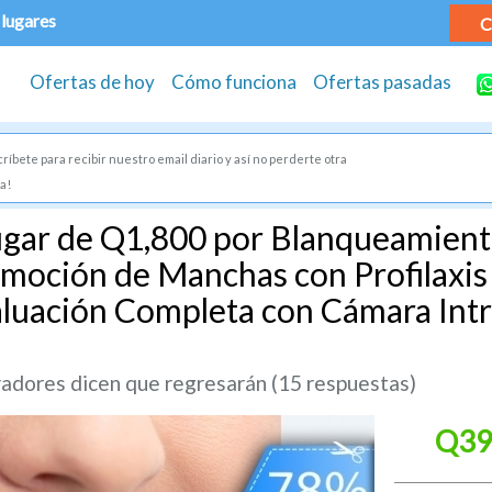
 lugares
C
Ofertas de hoy
Cómo funciona
Ofertas pasadas
ríbete para recibir nuestro email diario y así no perderte otra
a!
ugar de Q1,800 por Blanqueamient
moción de Manchas con Profilaxis
aluación Completa con Cámara Intr
dores dicen que regresarán (15 respuestas)
Q39