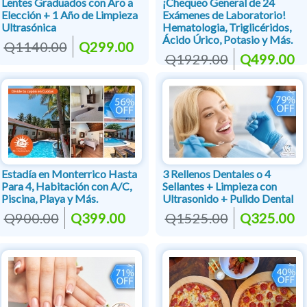
Lentes Graduados con Aro a
¡Chequeo General de 24
Elección + 1 Año de Limpieza
Exámenes de Laboratorio!
Ultrasónica
Hematologia, Triglicéridos,
Ácido Úrico, Potasio y Más.
Q1140.00
Q299.00
Q1929.00
Q499.00
Estadía en Monterrico Hasta
3 Rellenos Dentales o 4
Para 4, Habitación con A/C,
Sellantes + Limpieza con
Piscina, Playa y Más.
Ultrasonido + Pulido Dental
Q900.00
Q399.00
Q1525.00
Q325.00