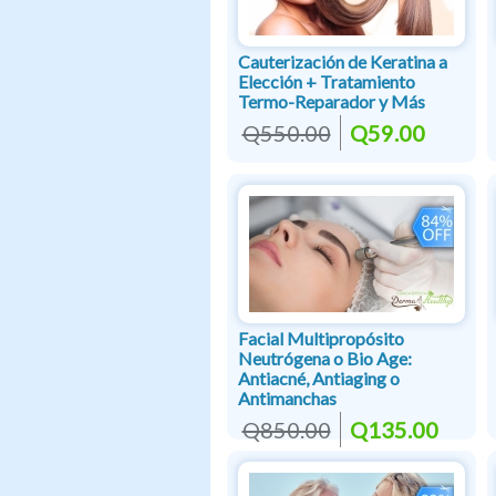
Cauterización de Keratina a
Elección + Tratamiento
Termo-Reparador y Más
Q550.00
Q59.00
Facial Multipropósito
Neutrógena o Bio Age:
Antiacné, Antiaging o
Antimanchas
Q850.00
Q135.00