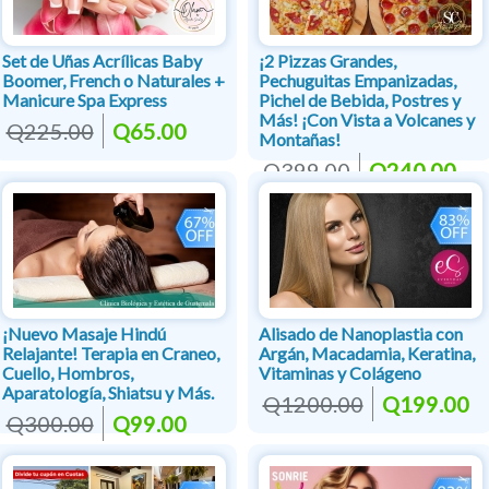
Set de Uñas Acrílicas Baby
¡2 Pizzas Grandes,
Boomer, French o Naturales +
Pechuguitas Empanizadas,
Manicure Spa Express
Pichel de Bebida, Postres y
Más! ¡Con Vista a Volcanes y
Q225.00
Q65.00
Montañas!
Q399.00
Q240.00
¡Nuevo Masaje Hindú
Alisado de Nanoplastia con
Relajante! Terapia en Craneo,
Argán, Macadamia, Keratina,
Cuello, Hombros,
Vitaminas y Colágeno
Aparatología, Shiatsu y Más.
Q1200.00
Q199.00
Q300.00
Q99.00