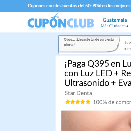
Cupones con descuentos del 50-90% en los mejores
Guatemala
Más Ciudades
Oops... ¡Llegaste tarde para esta
¡Susc
oferta!
ofert
¡Paga Q395 en L
con Luz LED + Re
Ultrasonido + Ev
Star Dental
100% de compra