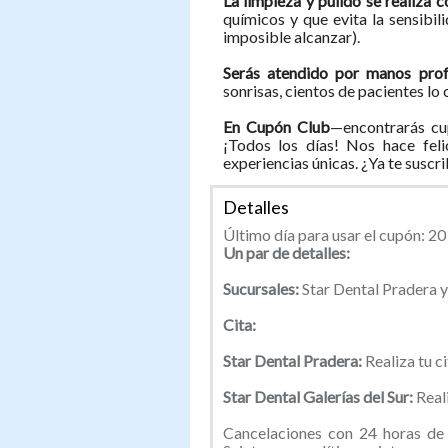
La limpieza y pulido se realiza c
químicos y que evita la sensibi
imposible alcanzar).
Serás atendido por manos prof
sonrisas, cientos de pacientes lo
En Cupón Club
—encontrarás cu
¡Todos los días! Nos hace feli
experiencias únicas. ¿Ya te suscr
Detalles
Último día para usar el cupón: 2
Un par de detalles:
Sucursales:
Star Dental Pradera y 
Cita:
Star Dental Pradera:
Realiza tu ci
Star Dental Galerías del Sur:
Reali
Cancelaciones con 24 horas de 