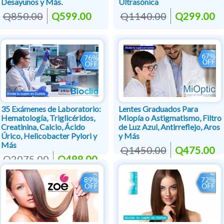
Desayunos y Más.
Ultrasónica
Q850.00
Q599.00
Q1140.00
Q299.00
35 Exámenes de Laboratorio:
Lentes Graduados Para
Hematología, Triglicéridos,
Miopía o Astigmatismo, Filtro
Creatinina, Calcio, Ácido
de Luz Azul, Antirreflejo, Aros
Úrico, Helicobacter Pylori y
y Más
Más
Q1450.00
Q475.00
Q2075.00
Q499.00