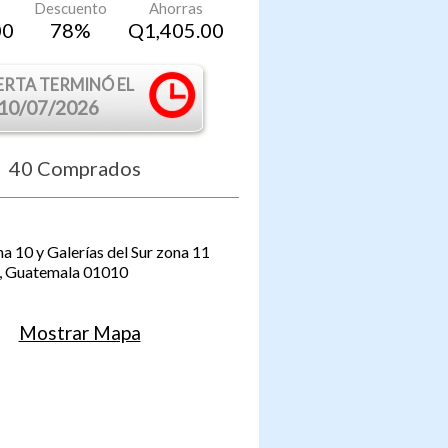
Descuento
Ahorras
00
78
%
Q
1,405.00
ERTA TERMINÓ EL
10/07/2026
40
Comprados
a 10 y Galerías del Sur zona 11
,
Guatemala
01010
Mostrar Mapa