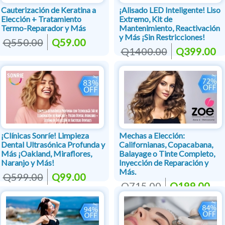
Cauterización de Keratina a
¡Alisado LED Inteligente! Liso
Elección + Tratamiento
Extremo, Kit de
Termo-Reparador y Más
Mantenimiento, Reactivación
y Más ¡Sin Restricciones!
Q550.00
Q59.00
Q1400.00
Q399.00
¡Clínicas Sonríe! Limpieza
Mechas a Elección:
Dental Ultrasónica Profunda y
Californianas, Copacabana,
Más ¡Oakland, Miraflores,
Balayage o Tinte Completo,
Naranjo y Más!
Inyección de Reparación y
Más.
Q599.00
Q99.00
Q715.00
Q199.00