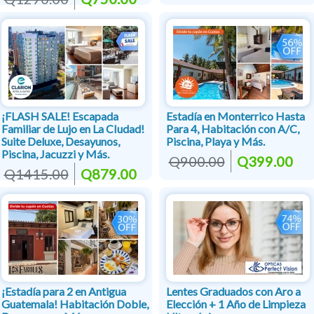
¡FLASH SALE! Escapada
Estadía en Monterrico Hasta
Familiar de Lujo en La CIudad!
Para 4, Habitación con A/C,
Suite Deluxe, Desayunos,
Piscina, Playa y Más.
Piscina, Jacuzzi y Más.
Q900.00
Q399.00
Q1415.00
Q879.00
¡Estadía para 2 en Antigua
Lentes Graduados con Aro a
Guatemala! Habitación Doble,
Elección + 1 Año de Limpieza