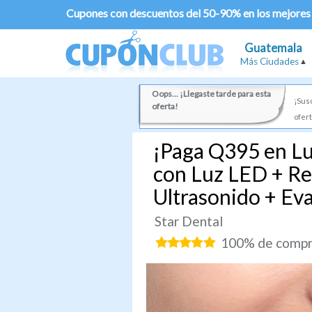
Cupones con descuentos del 50-90% en los mejores
Guatemala
Más Ciudades
Oops... ¡Llegaste tarde para esta
¡Susc
oferta!
ofert
¡Paga Q395 en L
con Luz LED + Re
Ultrasonido + Ev
Star Dental
100% de compra