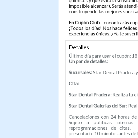
químicos y que evita la sensibili
imposible alcanzar). Serás aten
construyendo las mejores sonrisas
En Cupón Club
—encontrarás cup
¡Todos los días! Nos hace felices
experiencias únicas. ¿Ya te suscr
Detalles
Último día para usar el cupón: 18 
Un par de detalles:
Sucursales:
Star Dental Pradera y 
Cita:
Star Dental Pradera:
Realiza tu ci
Star Dental Galerías del Sur:
Reali
Cancelaciones con 24 horas de 
Sujeto a políticas internas
reprogramaciones de citas. 
presentarte 10 minutos antes de la