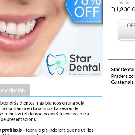
Valor
Q
1,800.
OF
Star Dental
Pradera zon
Guatemala
escripción
tendrás dientes más blancos en una sola
 la confianza en tu sonrisa La sesión de
 minutos (el tiempo no será tu excusa para
 de presentación).
n profilaxis
—tecnología indolora que no utiliza