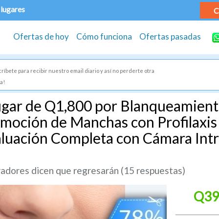
 lugares
C
Ofertas de hoy
Cómo funciona
Ofertas pasadas
ríbete para recibir nuestro email diario y así no perderte otra
a!
ugar de Q1,800 por Blanqueamient
moción de Manchas con Profilaxis
aluación Completa con Cámara Intr
dores dicen que regresarán (15 respuestas)
Q39