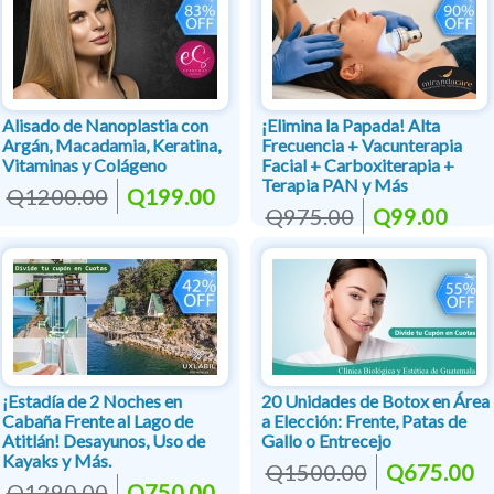
Alisado de Nanoplastia con
¡Elimina la Papada! Alta
Argán, Macadamia, Keratina,
Frecuencia + Vacunterapia
Vitaminas y Colágeno
Facial + Carboxiterapia +
Terapia PAN y Más
Q1200.00
Q199.00
Q975.00
Q99.00
¡Estadía de 2 Noches en
20 Unidades de Botox en Área
Cabaña Frente al Lago de
a Elección: Frente, Patas de
Atitlán! Desayunos, Uso de
Gallo o Entrecejo
Kayaks y Más.
Q1500.00
Q675.00
Q1290.00
Q750.00