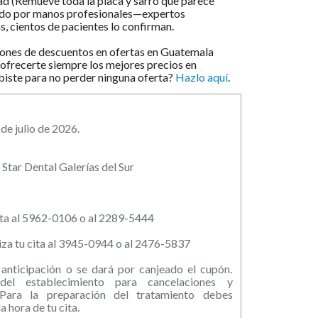
dad (Remueve toda la placa y sarro que parece
dido por manos profesionales—expertos
, cientos de pacientes lo confirman.
ones de descuentos en ofertas en Guatemala
 ofrecerte siempre los mejores precios en
ibiste para no perder ninguna oferta?
Hazlo aquí
.
de julio de 2026.
Star Dental Galerías del Sur
ta al
5962-0106 o al 2289-5444
za tu cita al 3945-0944 o al 2476-5837
anticipación o se dará por canjeado el cupón.
 del establecimiento para cancelaciones y
Para la preparación del tratamiento debes
 hora de tu cita.