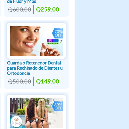
de Flúor y Más
Q600.00
Q259.00
Guarda o Retenedor Dental
para Rechinado de Dientes u
Ortodoncia
Q500.00
Q149.00