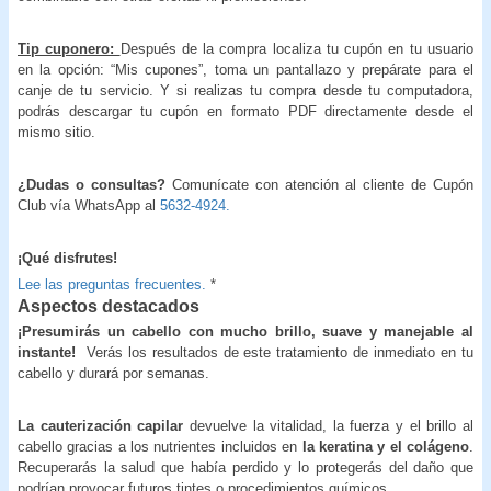
Tip cuponero:
Después de la compra localiza tu cupón en tu usuario
en la opción: “Mis cupones”, toma un pantallazo y prepárate para el
canje de tu servicio. Y si realizas tu compra desde tu computadora,
podrás descargar tu cupón en formato PDF directamente desde el
mismo sitio.
¿Dudas o consultas?
Comunícate con atención al cliente de Cupón
Club vía WhatsApp al
5632-4924.
¡Qué disfrutes!
Lee las preguntas frecuentes.
*
Aspectos destacados
¡Presumirás un cabello con mucho brillo, suave y manejable al
instante!
Verás los resultados de este tratamiento de inmediato en tu
cabello y durará por semanas.
La cauterización capilar
devuelve la vitalidad, la fuerza y el brillo al
cabello gracias a los nutrientes incluidos en
la keratina y el colágeno
.
Recuperarás la salud que había perdido y lo protegerás del daño que
podrían provocar futuros tintes o procedimientos químicos.