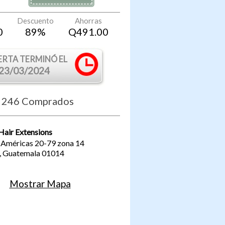
Descuento
Ahorras
0
89
%
Q
491.00
ERTA TERMINÓ EL
23/03/2024
246
Comprados
Hair Extensions
s Américas 20-79 zona 14
,
Guatemala
01014
Mostrar Mapa