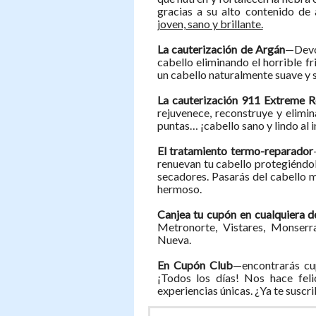
gracias a su alto contenido de
joven, sano y brillante.
La cauterización de Argán
—Devol
cabello eliminando el horrible f
un cabello naturalmente suave y 
La cauterización 911 Extreme R
rejuvenece, reconstruye y elimin
puntas… ¡cabello sano y lindo al i
El tratamiento termo-reparador
renuevan tu cabello protegiéndol
secadores. Pasarás del cabello 
hermoso.
Canjea tu cupón en cualquiera d
Metronorte, Vistares, Monserra
Nueva.
En Cupón Club
—encontrarás cu
¡Todos los días! Nos hace feli
experiencias únicas. ¿Ya te suscr