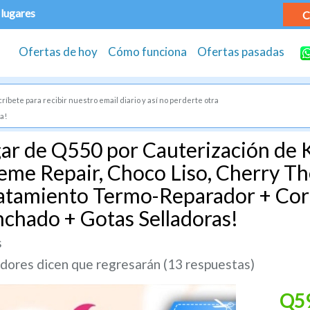
 lugares
C
Ofertas de hoy
Cómo funciona
Ofertas pasadas
ríbete para recibir nuestro email diario y así no perderte otra
a!
ar de Q550 por Cauterización de K
reme Repair, Choco Liso, Cherry Th
ratamiento Termo-Reparador + Cor
nchado + Gotas Selladoras!
s
ores dicen que regresarán (13 respuestas)
Q5