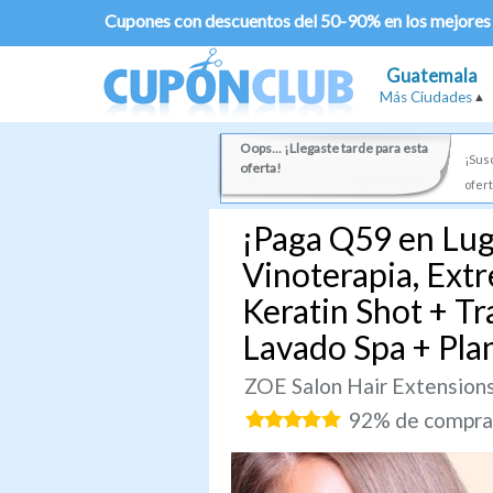
Cupones con descuentos del 50-90% en los mejores
Guatemala
Más Ciudades
Oops... ¡Llegaste tarde para esta
¡Susc
oferta!
ofert
¡Paga Q59 en Lug
Vinoterapia, Ext
Keratin Shot + T
Lavado Spa + Pla
ZOE Salon Hair Extension
92% de comprad