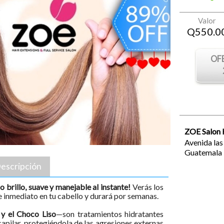
Valor
Q
550.0
OF
ZOE Salon 
Avenida la
Guatemala
escripción
 brillo, suave y manejable al instante!
Verás los
e inmediato en tu cabello y durará por semanas.
 y el Choco Liso
—son tratamientos hidratantes
capilar, protegiéndola de las agresiones externas