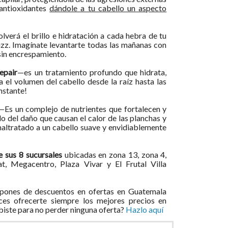
 antioxidantes
dándole a tu cabello un aspecto
verá el brillo e hidratación a cada hebra de tu
rizz. Imagínate levantarte todas las mañanas con
sin encrespamiento.
epair
—es un tratamiento profundo que hidrata,
a el volumen del cabello desde la raíz hasta las
nstante!
—Es un complejo de nutrientes que fortalecen y
o del daño que causan el calor de las planchas y
maltratado a un cabello suave y envidiablemente
e sus 8 sucursales
ubicadas en zona 13, zona 4,
t, Megacentro, Plaza Vivar y El Frutal Villa
pones de descuentos en ofertas en Guatemala
ces ofrecerte siempre los mejores precios en
ibiste para no perder ninguna oferta?
Hazlo aquí