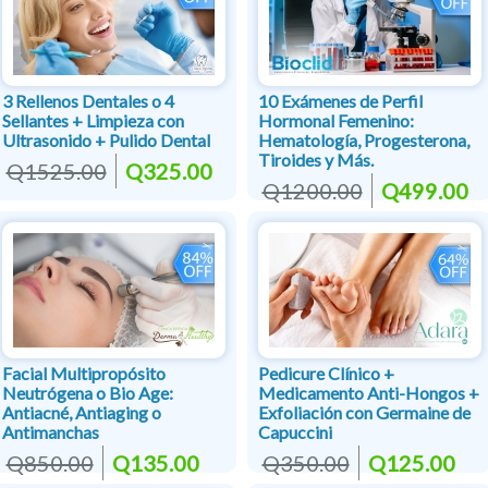
3 Rellenos Dentales o 4
10 Exámenes de Perfil
Sellantes + Limpieza con
Hormonal Femenino:
Ultrasonido + Pulido Dental
Hematología, Progesterona,
Tiroides y Más.
Q1525.00
Q325.00
Q1200.00
Q499.00
Facial Multipropósito
Pedicure Clínico +
Neutrógena o Bio Age:
Medicamento Anti-Hongos +
Antiacné, Antiaging o
Exfoliación con Germaine de
Antimanchas
Capuccini
Q850.00
Q135.00
Q350.00
Q125.00