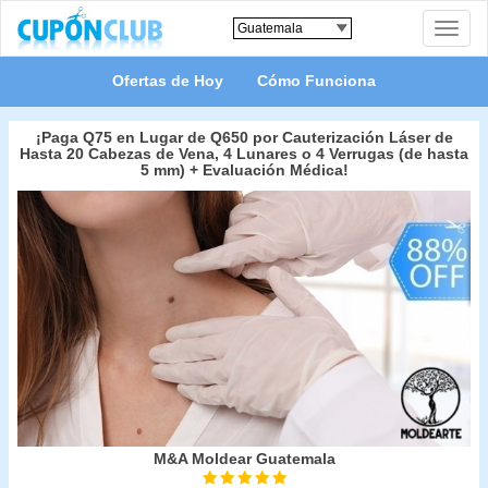
Toggle
naviga
Ofertas de Hoy
Cómo Funciona
¡Paga Q75 en Lugar de Q650 por Cauterización Láser de
Hasta 20 Cabezas de Vena, 4 Lunares o 4 Verrugas (de hasta
5 mm) + Evaluación Médica!
M&A Moldear Guatemala