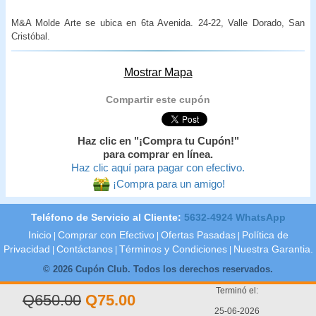
M&A Molde Arte se ubica en 6ta Avenida. 24-22, Valle Dorado, San
Cristóbal.
Mostrar Mapa
Compartir este cupón
Haz clic en "¡Compra tu Cupón!"
para comprar en línea.
Haz clic aquí para pagar con efectivo.
¡Compra para un amigo!
Teléfono de Servicio al Cliente:
5632-4924 WhatsApp
Inicio
Comprar con Efectivo
Ofertas Pasadas
Política de
|
|
|
Privacidad
Contáctanos
Términos y Condiciones
Nuestra Garantia.
|
|
|
© 2026 Cupón Club. Todos los derechos reservados.
Terminó el:
Q650.00
Q75.00
25-06-2026