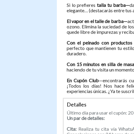
Si lo prefieres
talla tu barba—
da
elegante… (destacarás entre tus a
El vapor en el talle de barba—
act
ozono. Elimina la suciedad de los
quede libre de impurezas y recib
Con el peinado con productos
perfecto que mantienen tu estil
duradero.
Con 15 minutos en silla de mas
haciendo de tu visita un momento
En Cupón Club
—encontrarás cu
¡Todos los días! Nos hace feli
experiencias únicas. ¿Ya te suscr
Detalles
Último día para usar el cupón: 2
Un par de detalles:
Cita:
Realiza tu cita vía Whats