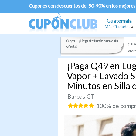
Cupones con descuentos del 50-90% en los mejores
Guatemala
Más Ciudades
Oops... ¡Llegaste tarde para esta
¡Susc
oferta!
ofert
¡Paga Q49 en Lug
Vapor + Lavado S
Minutos en Silla 
Barbas GT
100% de compra