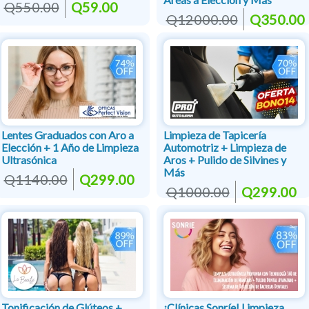
Q550.00
Q59.00
Q12000.00
Q350.00
Lentes Graduados con Aro a
Limpieza de Tapicería
Elección + 1 Año de Limpieza
Automotriz + Limpieza de
Ultrasónica
Aros + Pulido de Silvines y
Más
Q1140.00
Q299.00
Q1000.00
Q299.00
Tonificación de Glúteos +
¡Clínicas Sonríe! Limpieza