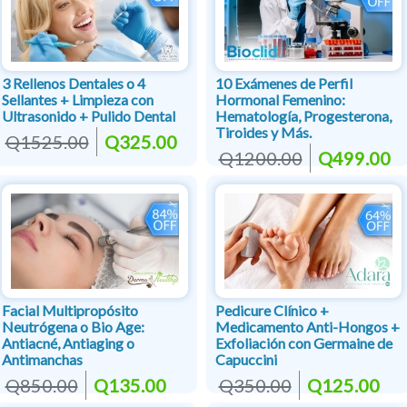
3 Rellenos Dentales o 4
10 Exámenes de Perfil
Sellantes + Limpieza con
Hormonal Femenino:
Ultrasonido + Pulido Dental
Hematología, Progesterona,
Tiroides y Más.
Q1525.00
Q325.00
Q1200.00
Q499.00
Facial Multipropósito
Pedicure Clínico +
Neutrógena o Bio Age:
Medicamento Anti-Hongos +
Antiacné, Antiaging o
Exfoliación con Germaine de
Antimanchas
Capuccini
Q850.00
Q135.00
Q350.00
Q125.00