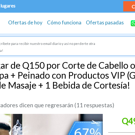
 lugares
C
Ofertas de hoy
Cómo funciona
Ofertas pasadas
ríbete para recibir nuestro email diario y así no perderte otra
a!
ar de Q150 por Corte de Cabello o
pa + Peinado con Productos VIP (Ge
de Masaje + 1 Bebida de Cortesía!
dores dicen que regresarán (11 respuestas)
Q4