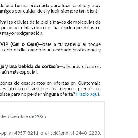
le una forma ordenada para lucir prolijo y muy
migos por cuidar de ti y lucir siempre tan bien).
iva las células de la piel a través de moléculas de
 poros y células muertas, haciendo que el rostro
a mayor oxigenación.
 VIP (Gel o Cera)—
dale a tu cabello el toque
o todo el día, dándole un acabado profesional y
aje y una bebida de cortesía—
aliviarás el estrés,
 aún más especial.
pones de descuentos en ofertas en Guatemala
ces ofrecerte siempre los mejores precios en
ibiste para no perder ninguna oferta?
Hazlo aquí.
0 de diciembre de 2025.
App al 4957-8211 o al teléfono al 2448-2233.