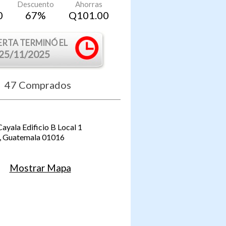
Descuento
Ahorras
0
67
%
Q
101.00
ERTA TERMINÓ EL
25/11/2025
47
Comprados
Cayala Edificio B Local 1
,
Guatemala
01016
Mostrar Mapa