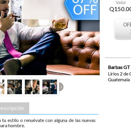
Valor
Q
150.0
OF
Barbas GT
Lirios 2 de 
Guatemala
›
escripción
 tu estilo o renuévate con alguna de las nuevas
 para hombre.