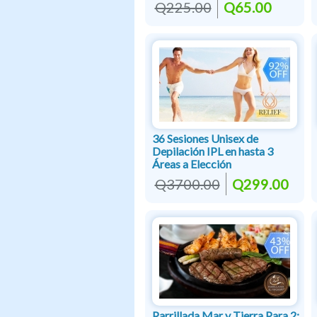
Q225.00
Q65.00
36 Sesiones Unisex de
Depilación IPL en hasta 3
Áreas a Elección
Q3700.00
Q299.00
Parrillada Mar y Tierra Para 2: