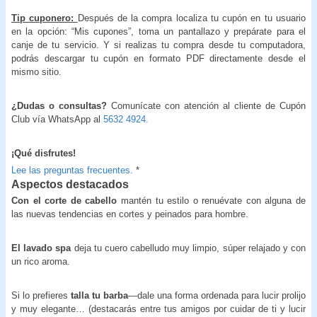
Tip cuponero:
Después de la compra localiza tu cupón en tu usuario
en la opción: “Mis cupones”, toma un pantallazo y prepárate para el
canje de tu servicio. Y si realizas tu compra desde tu computadora,
podrás descargar tu cupón en formato PDF directamente desde el
mismo sitio.
¿Dudas o consultas?
Comunícate con atención al cliente de Cupón
Club vía WhatsApp al
5632 4924.
¡Qué disfrutes!
Lee las preguntas frecuentes.
*
Aspectos destacados
Con el corte de cabello
mantén tu estilo o renuévate con alguna de
las nuevas tendencias en cortes y peinados para hombre.
El lavado spa
deja tu cuero cabelludo muy limpio, súper relajado y con
un rico aroma.
Si lo prefieres
talla tu barba
—dale una forma ordenada para lucir prolijo
y muy elegante… (destacarás entre tus amigos por cuidar de ti y lucir