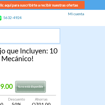
lic aquí para suscribirte a recibir nuestras ofertas
Mi cuenta
5632-4924
o que Incluyen: 10
o Mecánico!
9.00
Ya no está disponible
Descuento
Ahorras
00
50
%
Q
701.00