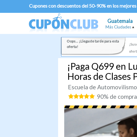
Cupones con descuentos del 50-90% en los mejores
Guatemala
Más Ciudades
Oops... ¡Llegaste tarde para esta
¡Susc
oferta!
ofert
¡Paga Q699 en Lu
Horas de Clases 
Escuela de Automovilismo
90% de comprad