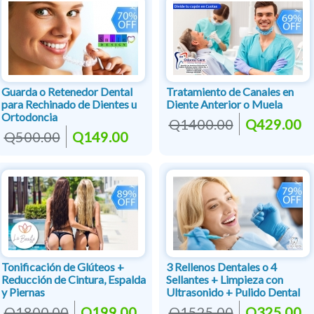
Guarda o Retenedor Dental
Tratamiento de Canales en
para Rechinado de Dientes u
Diente Anterior o Muela
Ortodoncia
Q1400.00
Q429.00
Q500.00
Q149.00
Tonificación de Glúteos +
3 Rellenos Dentales o 4
Reducción de Cintura, Espalda
Sellantes + Limpieza con
y Piernas
Ultrasonido + Pulido Dental
Q1800.00
Q199.00
Q1525.00
Q325.00