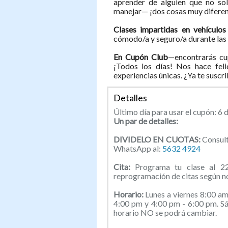
aprender de alguien que no so
manejar— ¡dos cosas muy diferen
Clases impartidas en vehículo
cómodo/a y seguro/a durante las 
En Cupón Club
—encontrarás cu
¡Todos los días! Nos hace feli
experiencias únicas. ¿Ya te suscr
Detalles
Último día para usar el cupón: 6 
Un par de detalles:
DIVIDELO EN CUOTAS:
Consult
WhatsApp al:
5632 4924
Cita:
Programa tu clase al 2
reprogramación de citas según no
Horario:
Lunes a viernes 8:00 am
4:00 pm y 4:00 pm - 6:00 pm. S
horario NO se podrá cambiar.