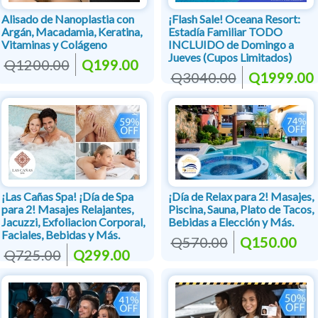
Alisado de Nanoplastia con
¡Flash Sale! Oceana Resort:
Argán, Macadamia, Keratina,
Estadía Familiar TODO
Vitaminas y Colágeno
INCLUIDO de Domingo a
Jueves (Cupos Limitados)
Q1200.00
Q199.00
Q3040.00
Q1999.00
¡Las Cañas Spa! ¡Día de Spa
¡Día de Relax para 2! Masajes,
para 2! Masajes Relajantes,
Piscina, Sauna, Plato de Tacos,
Jacuzzi, Exfoliacion Corporal,
Bebidas a Elección y Más.
Faciales, Bebidas y Más.
Q570.00
Q150.00
Q725.00
Q299.00