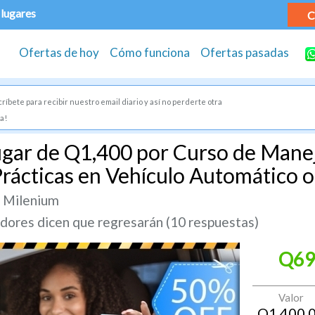
 lugares
C
Ofertas de hoy
Cómo funciona
Ofertas pasadas
ríbete para recibir nuestro email diario y así no perderte otra
a!
gar de Q1,400 por Curso de Manej
Prácticas en Vehículo Automático 
 Milenium
ores dicen que regresarán (10 respuestas)
Q69
Valor
Q
1,400.