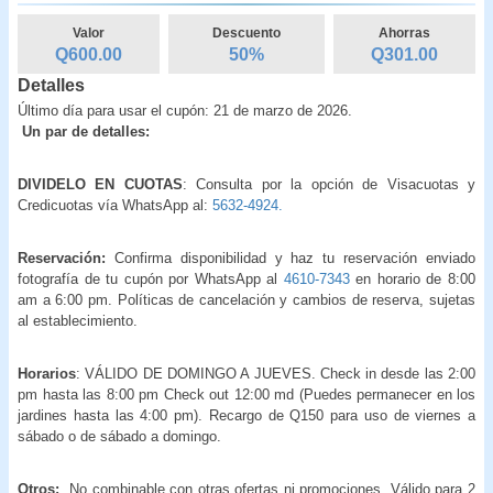
Valor
Descuento
Ahorras
Q600.00
50
%
Q
301.00
Detalles
Último día para usar el cupón: 21 de marzo de 2026.
Un par de detalles:
DIVIDELO EN CUOTAS
: Consulta por la opción de Visacuotas y
Credicuotas vía WhatsApp al:
5632-4924.
Reservación:
Confirma disponibilidad y haz tu reservación enviado
fotografía de tu cupón por WhatsApp al
4610-7343
en horario de 8:00
am a 6:00 pm. Políticas de cancelación y cambios de reserva, sujetas
al establecimiento.
Horarios
: VÁLIDO DE DOMINGO A JUEVES. Check in desde las 2:00
pm hasta las 8:00 pm Check out 12:00 md (Puedes permanecer en los
jardines hasta las 4:00 pm). Recargo de Q150 para uso de viernes a
sábado o de sábado a domingo.
Otros:
No combinable con otras ofertas ni promociones. Válido para 2