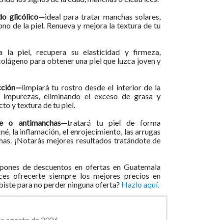
do glicólico—
ideal para tratar manchas solares,
ono de la piel. Renueva y mejora la textura de tu
ia la piel, recupera su elasticidad y firmeza,
 colágeno para obtener una piel que luzca joven y
cción—
limpiará tu rostro desde el interior de la
e impurezas, eliminando el exceso de grasa y
o y textura de tu piel.
age o antimanchas—
tratará tu piel de forma
, la inflamación, el enrojecimiento, las arrugas
chas. ¡Notarás mejores resultados tratándote de
pones de descuentos en ofertas en Guatemala
ces ofrecerte siempre los mejores precios en
ibiste para no perder ninguna oferta?
Hazlo aquí.
de agosto de 2026.