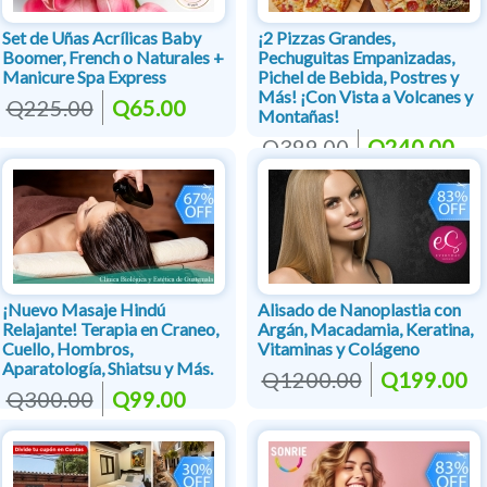
Set de Uñas Acrílicas Baby
¡2 Pizzas Grandes,
Boomer, French o Naturales +
Pechuguitas Empanizadas,
Manicure Spa Express
Pichel de Bebida, Postres y
Más! ¡Con Vista a Volcanes y
Q225.00
Q65.00
Montañas!
Q399.00
Q240.00
¡Nuevo Masaje Hindú
Alisado de Nanoplastia con
Relajante! Terapia en Craneo,
Argán, Macadamia, Keratina,
Cuello, Hombros,
Vitaminas y Colágeno
Aparatología, Shiatsu y Más.
Q1200.00
Q199.00
Q300.00
Q99.00