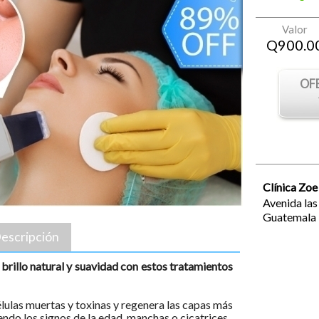
Valor
Q
900.0
OF
Clínica Zoe
Avenida la
Guatemala
escripción
 brillo natural y suavidad con estos tratamientos
élulas muertas y toxinas y regenera las capas más
endo los signos de la edad, manchas o cicatrices.