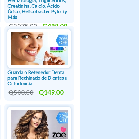
Hematología, Triglicéridos,
Creatinina, Calcio, Ácido
Úrico, Helicobacter Pylori y
Más
Q2075.00
Q499.00
Guarda o Retenedor Dental
para Rechinado de Dientes u
Ortodoncia
Q500.00
Q149.00