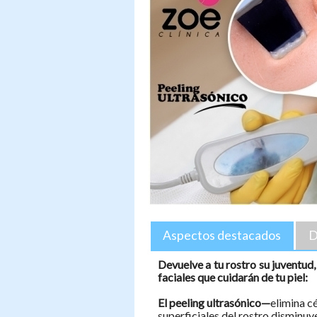
Aspectos destacados
D
Devuelve a tu rostro su juventud,
faciales que cuidarán de tu piel:
El peeling ultrasónico—
elimina c
superficiales del rostro disminuy