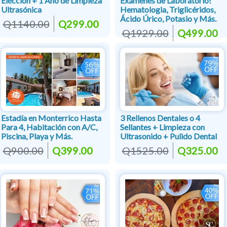
Elección + 1 Año de Limpieza
Exámenes de Laboratorio!
Ultrasónica
Hematologia, Triglicéridos,
Ácido Úrico, Potasio y Más.
Q1140.00
Q299.00
Q1929.00
Q499.00
Estadía en Monterrico Hasta
3 Rellenos Dentales o 4
Para 4, Habitación con A/C,
Sellantes + Limpieza con
Piscina, Playa y Más.
Ultrasonido + Pulido Dental
Q900.00
Q399.00
Q1525.00
Q325.00