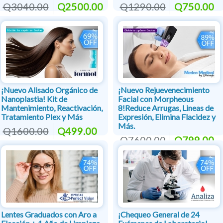
Q3040.00
Q2500.00
Q1290.00
Q750.00
¡Nuevo Alisado Orgánico de
¡Nuevo Rejuevenecimiento
Nanoplastia! Kit de
Facial con Morpheous
Mantenimiento, Reactivación,
8!Reduce Arrugas, Lineas de
Tratamiento Plex y Más
Expresión, Elimina Flacidez y
Más.
Q1600.00
Q499.00
Q7600.00
Q799.00
Lentes Graduados con Aro a
¡Chequeo General de 24