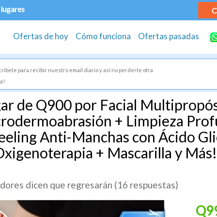
 lugares
C
Ofertas de hoy
Cómo funciona
Ofertas pasadas
ríbete para recibir nuestro email diario y así no perderte otra
a!
ar de Q900 por Facial Multipropós
crodermoabrasión + Limpieza Prof
eeling Anti-Manchas con Ácido Glic
Oxigenoterapia + Mascarilla y Más!
ores dicen que regresarán (16 respuestas)
Q9