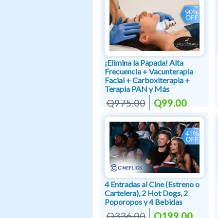
¡Elimina la Papada! Alta
Frecuencia + Vacunterapia
Facial + Carboxiterapia +
Terapia PAN y Más
Q975.00
Q99.00
4 Entradas al Cine (Estreno o
Cartelera), 2 Hot Dogs, 2
Poporopos y 4 Bebidas
Q336.00
Q199.00