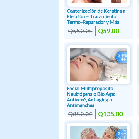
Cauterización de Keratina a
Elección + Tratamiento
Termo-Reparador y Más
Q550.00
Q59.00
Facial Multipropósito
Neutrógena o Bio Age:
Antiacné, Antiaging o
Antimanchas
Q850.00
Q135.00