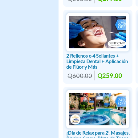
2 Rellenos o 4 Sellantes +
Limpieza Dental + Aplicación
de Flúor y Más
Q600.00
Q259.00
¡Día de Relax para 2! Masajes,