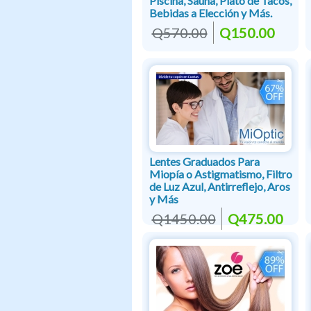
Piscina, Sauna, Plato de Tacos,
Bebidas a Elección y Más.
Q570.00
Q150.00
Lentes Graduados Para
Miopía o Astigmatismo, Filtro
de Luz Azul, Antirreflejo, Aros
y Más
Q1450.00
Q475.00