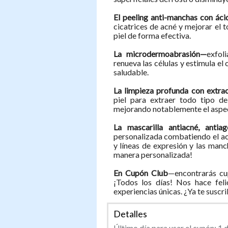
El peeling anti-manchas con áci
cicatrices de acné y mejorar el t
piel de forma efectiva.
La microdermoabrasión—
exfol
renueva las células y estimula el
saludable.
La limpieza profunda con extra
piel para extraer todo tipo d
mejorando notablemente el aspect
La mascarilla
antiacné, anti
personalizada combatiendo el acné
y líneas de expresión y las man
manera personalizada!
En Cupón Club
—encontrarás cu
¡Todos los días! Nos hace feli
experiencias únicas. ¿Ya te suscr
Detalles
Último día para usar el cupón: 1 