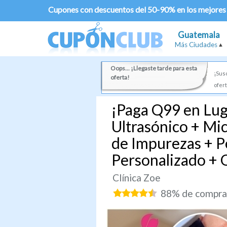
Cupones con descuentos del 50-90% en los mejores
Guatemala
Más Ciudades
Oops... ¡Llegaste tarde para esta
¡Susc
oferta!
ofert
¡Paga Q99 en Lug
Ultrasónico + Mi
de Impurezas + P
Personalizado + 
Clínica Zoe
88% de comprad