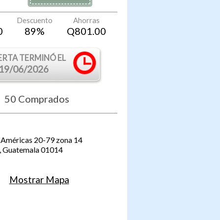
Descuento
Ahorras
0
89
%
Q
801.00
ERTA TERMINÓ EL
19/06/2026
50
Comprados
s Américas 20-79 zona 14
,
Guatemala
01014
Mostrar Mapa