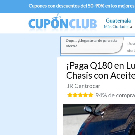
Cupones con descuentos del 50-90% en los mejores
Guatemala
Más Ciudades
Oops... ¡Llegaste tarde para esta
¡Susc
oferta!
ofert
¡Paga Q180 en Lu
Chasis con Aceit
JR Centrocar
94% de comprad