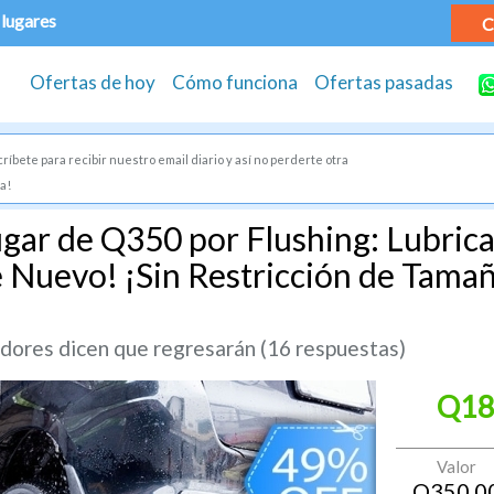
 lugares
C
Ofertas de hoy
Cómo funciona
Ofertas pasadas
ríbete para recibir nuestro email diario y así no perderte otra
a!
gar de Q350 por Flushing: Lubrica
e Nuevo! ¡Sin Restricción de Tamañ
ores dicen que regresarán (16 respuestas)
Q18
Valor
Q
350.0