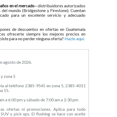
 años en el mercado
—distribuidores autorizados
s del mundo (Bridgestone y Firestone). Cuentan
icado para un excelente servicio y adecuado
pones de descuentos en ofertas en Guatemala
ces ofrecerte siempre los mejores precios en
ibiste para no perder ninguna oferta?
Hazlo aquí.
de agosto de 2026.
 y zona 5
evia al teléfono 2385-9545 en zona 5, 2385-4011
a 15.
 am a 6:00 pm y sábado de 7:00 am a 2:30 pm
s ofertas ni promociones. Aplica para todo
 SUV y pick ups. El flushing se hace con aceite