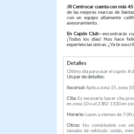
JR Centrocar cuenta con más 45
de las mejores marcas de llanta
con un equipo altamente calif
asesoramiento.
En Cupón Club
—encontrarás cu
¡Todos los días! Nos hace feli
experiencias únicas. ¿Ya te suscr
Detalles
Último día para usar el cupón: 8 
Un par de detalles:
Sucursal:
Aplica zona 15, zona 10
Cita:
Es necesario hacer cita pr
en zona 10 o al 2382-1100 en zon
Horario:
Lunes a viernes de 7:00
Otros:
No combinable con otra
tamaño de vehículo: sedán, mini