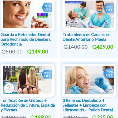
Guarda o Retenedor Dental
Tratamiento de Canales en
para Rechinado de Dientes u
Diente Anterior o Muela
Ortodoncia
Q1400.00
Q429.00
Q500.00
Q149.00
Tonificación de Glúteos +
3 Rellenos Dentales o 4
Reducción de Cintura, Espalda
Sellantes + Limpieza con
y Piernas
Ultrasonido + Pulido Dental
Q1800.00
Q199.00
Q1525.00
Q325.00