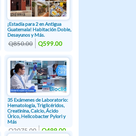
¡Estadía para 2 en Antigua
Guatemala! Habitación Doble,
Desayunos y Más.
Q850.00
Q599.00
35 Exámenes de Laboratorio:
Hematología, Triglicéridos,
Creatinina, Calcio, Ácido
Úrico, Helicobacter Pylori y
Más
Q2075.00
Q499.00