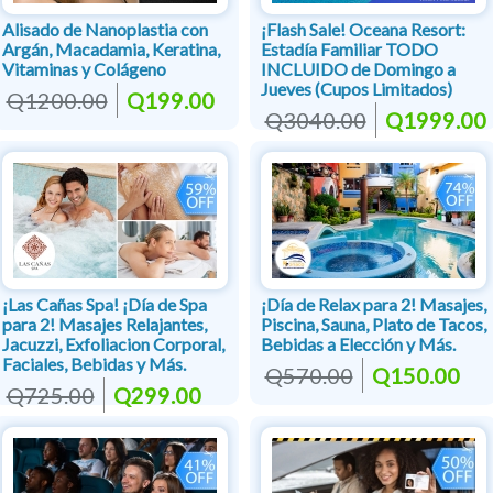
Alisado de Nanoplastia con
¡Flash Sale! Oceana Resort:
Argán, Macadamia, Keratina,
Estadía Familiar TODO
Vitaminas y Colágeno
INCLUIDO de Domingo a
Jueves (Cupos Limitados)
Q1200.00
Q199.00
Q3040.00
Q1999.00
¡Las Cañas Spa! ¡Día de Spa
¡Día de Relax para 2! Masajes,
para 2! Masajes Relajantes,
Piscina, Sauna, Plato de Tacos,
Jacuzzi, Exfoliacion Corporal,
Bebidas a Elección y Más.
Faciales, Bebidas y Más.
Q570.00
Q150.00
Q725.00
Q299.00