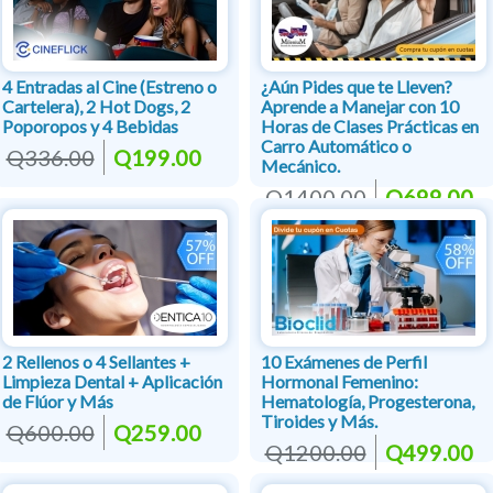
4 Entradas al Cine (Estreno o
¿Aún Pides que te Lleven?
Cartelera), 2 Hot Dogs, 2
Aprende a Manejar con 10
Poporopos y 4 Bebidas
Horas de Clases Prácticas en
Carro Automático o
Q336.00
Q199.00
Mecánico.
Q1400.00
Q699.00
2 Rellenos o 4 Sellantes +
10 Exámenes de Perfil
Limpieza Dental + Aplicación
Hormonal Femenino:
de Flúor y Más
Hematología, Progesterona,
Tiroides y Más.
Q600.00
Q259.00
Q1200.00
Q499.00