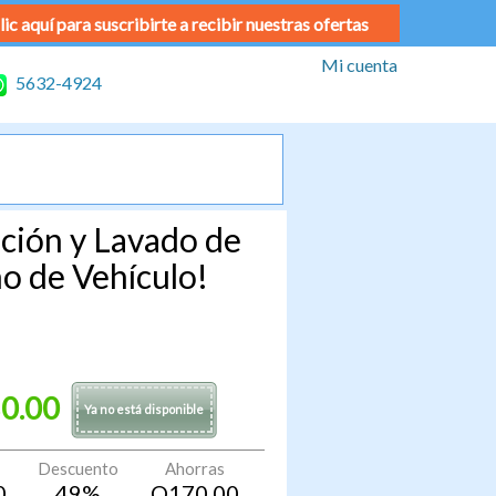
lic aquí para suscribirte a recibir nuestras ofertas
Mi cuenta
5632-4924
ción y Lavado de
o de Vehículo!
0.00
Ya no está disponible
Descuento
Ahorras
0
49
%
Q
170.00