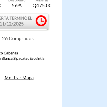
Descuento
Ahorras
0
56
%
Q
475.00
ERTA TERMINÓ EL
11/12/2025
26
Comprados
Eco Cabañas
 Blanca
Sipacate
,
Escuintla
Mostrar Mapa