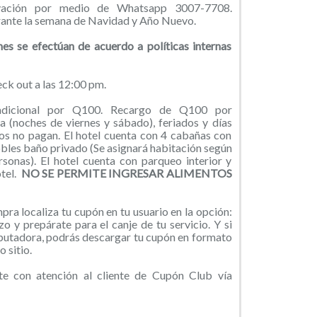
rvación por medio de Whatsapp 3007-7708.
rante la semana de Navidad y Año Nuevo.
es se efectúan de acuerdo a políticas internas
ck out a las 12:00 pm.
adicional por Q100. Recargo de Q100 por
a (noches de viernes y sábado), feriados y días
os no pagan. El hotel cuenta con 4 cabañas con
bles baño privado (Se asignará habitación según
rsonas). El hotel cuenta con parqueo interior y
tel.
NO SE PERMITE INGRESAR ALIMENTOS
ra localiza tu cupón en tu usuario en la opción:
o y prepárate para el canje de tu servicio. Y si
putadora, podrás descargar tu cupón en formato
 sitio.
 con atención al cliente de Cupón Club vía