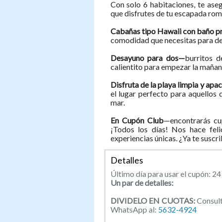
Con solo 6 habitaciones, te ase
que disfrutes de tu escapada rom
Cabañas tipo Hawaii con baño pr
comodidad que necesitas para des
Desayuno para dos—
burritos d
calientito para empezar la mañan
Disfruta de la playa limpia y apa
el lugar perfecto para aquellos q
mar.
En Cupón Club
—encontrarás cu
¡Todos los días! Nos hace feli
experiencias únicas. ¿Ya te suscr
Detalles
Último día para usar el cupón: 24
Un par de detalles:
DIVIDELO EN CUOTAS:
Consult
WhatsApp al:
5632-4924