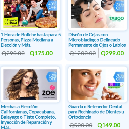
1 Hora de Boliche hasta para 5
Diseño de Cejas con
Personas, Pizza Mediana a
Microblading o Delineado
Elección y Más.
Permanente de Ojos o Labios
Q290.00
Q175.00
Q1200.00
Q299.00
Mechas a Elección:
Guarda o Retenedor Dental
Californianas, Copacabana,
para Rechinado de Dientes u
Balayage o Tinte Completo,
Ortodoncia
Inyección de Reparación y
Q500.00
Q149.00
Más.