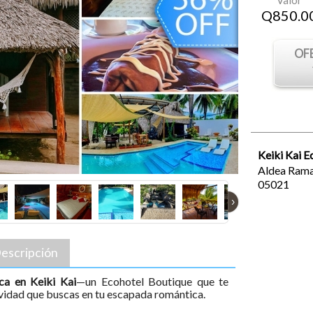
Valor
Q
850.0
OF
Keiki Kai 
Aldea Rama
05021
›
escripción
ca en Keiki Kai
—un Ecohotel Boutique que te
sividad que buscas en tu escapada romántica.