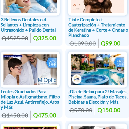
3 Rellenos Dentales o 4
Tinte Completo +
Sellantes + Limpieza con
Cauterización + Tratamiento
Ultrasonido + Pulido Dental
de Keratina + Corte + Ondas o
Planchado
Q1525.00
Q325.00
Q1090.00
Q99.00
Lentes Graduados Para
¡Día de Relax para 2! Masajes,
Miopía o Astigmatismo, Filtro
Piscina, Sauna, Plato de Tacos,
de Luz Azul, Antirreflejo, Aros
Bebidas a Elección y Más.
y Más
Q570.00
Q150.00
Q1450.00
Q475.00