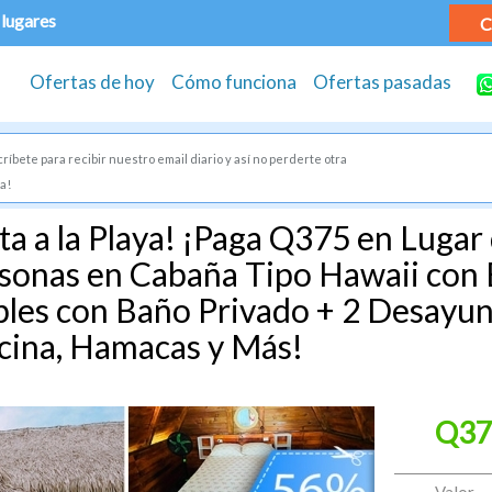
 lugares
C
Ofertas de hoy
Cómo funciona
Ofertas pasadas
ríbete para recibir nuestro email diario y así no perderte otra
a!
ta a la Playa! ¡Paga Q375 en Lugar
sonas en Cabaña Tipo Hawaii con 
les con Baño Privado + 2 Desayun
scina, Hamacas y Más!
Q37