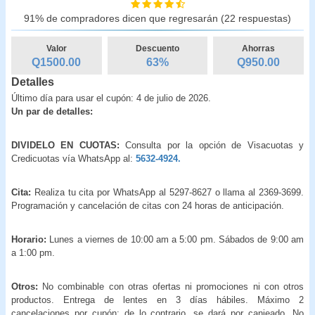
91% de compradores dicen que regresarán (22 respuestas)
Valor
Descuento
Ahorras
Q1500.00
63
%
Q
950.00
Detalles
Último día para usar el cupón: 4 de julio de 2026.
Un par de detalles:
DIVIDELO EN CUOTAS:
Consulta por la opción de Visacuotas y
Credicuotas vía WhatsApp al:
5632-4924.
Cita:
Realiza tu cita por WhatsApp al 5297-8627 o llama al 2369-3699.
Programación y cancelación de citas con 24 horas de anticipación.
Horario:
Lunes a viernes de 10:00 am a 5:00 pm. Sábados de 9:00 am
a 1:00 pm.
Otros:
No combinable con otras ofertas ni promociones ni con otros
productos. Entrega de lentes en 3 días hábiles. Máximo 2
cancelaciones por cupón; de lo contrario, se dará por canjeado. No