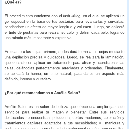
¿Qué es?
El procedimiento comienza con el
lash lifting
, en el cual se aplicará un
gel especial en la base de tus pestañas para levantarlas y curvarlas,
brindándote un efecto de mayor longitud y volumen. Luego, se aplicará
el tinte de pestañas para realzar su color y definir cada pelo, logrando
una mirada más impactante y expresiva.
En cuanto a las cejas, primero, se les dará forma a tus cejas mediante
una depilación precisa y cuidadosa. Luego, se realizará la laminación,
que consiste en aplicar un tratamiento para alisar y acondicionar las
cejas, dejándolas perfectamente arregladas y ordenadas. Finalmente,
se aplicará la henna, un tinte natural, para darles un aspecto más
definido, intenso y duradero.
¿Por qué recomendamos a Amélie Salon?
Amélie Salon es un salón de belleza que ofrece una amplia gama de
servicios para realzar tu imagen y bienestar. Entre sus servicios
destacados se encuentran:​ peluquería, cortes modernos, coloración y
tratamientos capilares adaptados a tus necesidades; y ​manicura y
pedicura, que consiste en el cuidado profesional de uñas con esmaltes