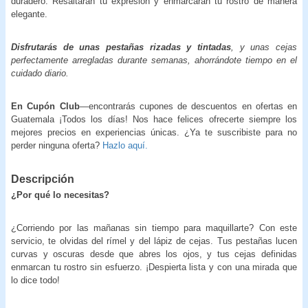
duradero. Resaltarán tu expresión y enmarcarán tu rostro de manera
elegante.
Disfrutarás de unas pestañas rizadas y tintadas
, y unas cejas
perfectamente arregladas durante semanas, ahorrándote tiempo en el
cuidado diario.
En Cupón Club
—encontrarás cupones de descuentos en ofertas en
Guatemala ¡Todos los días! Nos hace felices ofrecerte siempre los
mejores precios en experiencias únicas. ¿Ya te suscribiste para no
perder ninguna oferta?
Hazlo aquí.
Descripción
¿Por qué lo necesitas?
¿Corriendo por las mañanas sin tiempo para maquillarte? Con este
servicio, te olvidas del rímel y del lápiz de cejas. Tus pestañas lucen
curvas y oscuras desde que abres los ojos, y tus cejas definidas
enmarcan tu rostro sin esfuerzo. ¡Despierta lista y con una mirada que
lo dice todo!