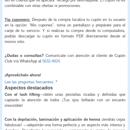
ten en cuenta que se aplicará recargo por desmaquillar. El cupón no es
combinable con otras ofertas ni promociones.
Tip cuponero:
Después de la compra localiza tu cupón en tu usuario
en la opción: “Mis cupones”, toma un pantallazo y prepárate para el
canje de tu servicio. Y si realizas tu compra desde tu computadora,
podrás descargar tu cupón en formato PDF directamente desde el
mismo sitio.
¿Dudas o consultas?
Comunícate con atención al cliente de Cupón
Club vía WhatsApp al
5632-4924.
¡Aprovéchalo ahora!
Lee las preguntas frecuentes.
*
Aspectos destacados
Con el lash lifting
—obtén unas pestañas rizadas y definidas que
captarán la atención de todos ¡Tus ojos brillarán con un encanto
irresistible!
Con la depilación, laminación y aplicación de henna
¡tendrás cejas
fabulosas! —adquirirán una forma perfecta y un aspecto más intenso y